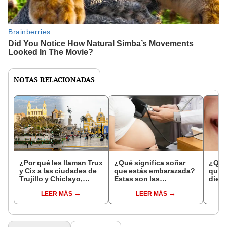
NOTAS RELACIONADAS
¿Por qué les llaman Trux
¿Qué significa soñar
¿Qué 
y Cix a las ciudades de
que estás embarazada?
que s
Trujillo y Chiclayo,
Estas son las
dien
respectivamente?
interpretaciones más
Inter
LEER MÁS
LEER MÁS
comunes
psico
expl