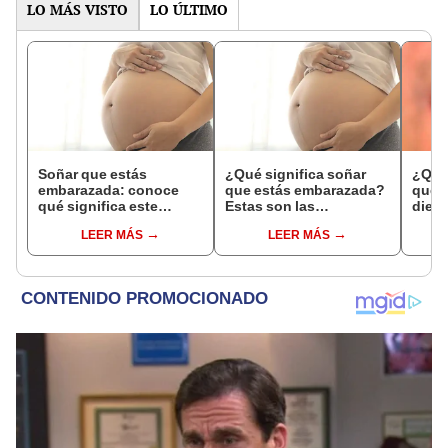
LO MÁS VISTO
LO ÚLTIMO
Soñar que estás
¿Qué significa soñar
¿Qué 
embarazada: conoce
que estás embarazada?
que s
qué significa este
Estas son las
dient
interesante sueño
interpretaciones más
pres
LEER MÁS
LEER MÁS
comunes