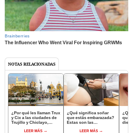
NOTAS RELACIONADAS
¿Por qué les llaman Trux
¿Qué significa soñar
¿Qué 
y Cix a las ciudades de
que estás embarazada?
que s
Trujillo y Chiclayo,
Estas son las
dien
respectivamente?
interpretaciones más
Inter
LEER MÁS
LEER MÁS
comunes
psico