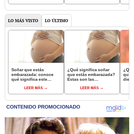
expl
LO MÁS VISTO
LO ÚLTIMO
Soñar que estás
¿Qué significa soñar
¿Qué 
embarazada: conoce
que estás embarazada?
que s
qué significa este
Estas son las
dient
interesante sueño
interpretaciones más
pres
LEER MÁS
LEER MÁS
comunes