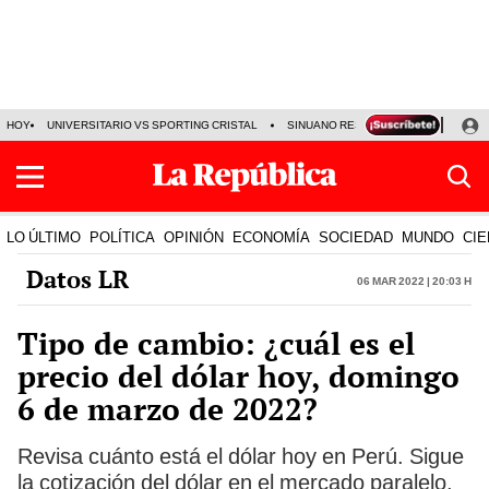
HOY
UNIVERSITARIO VS SPORTING CRISTAL
SINUANO RESULTADOS HOY
CA
LO ÚLTIMO
POLÍTICA
OPINIÓN
ECONOMÍA
SOCIEDAD
MUNDO
CIE
Datos LR
06 Mar 2022 | 20:03 h
Tipo de cambio: ¿cuál es el
precio del dólar hoy, domingo
6 de marzo de 2022?
Revisa cuánto está el dólar hoy en Perú. Sigue
la cotización del dólar en el mercado paralelo,