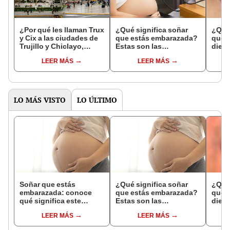
¿Por qué les llaman Trux
¿Qué significa soñar
¿Qué 
y Cix a las ciudades de
que estás embarazada?
que s
Trujillo y Chiclayo,
Estas son las
dien
respectivamente?
interpretaciones más
Inter
LEER MÁS
LEER MÁS
comunes
psico
expl
LO MÁS VISTO
LO ÚLTIMO
Soñar que estás
¿Qué significa soñar
¿Qué 
embarazada: conoce
que estás embarazada?
que s
qué significa este
Estas son las
dient
interesante sueño
interpretaciones más
pres
LEER MÁS
LEER MÁS
comunes