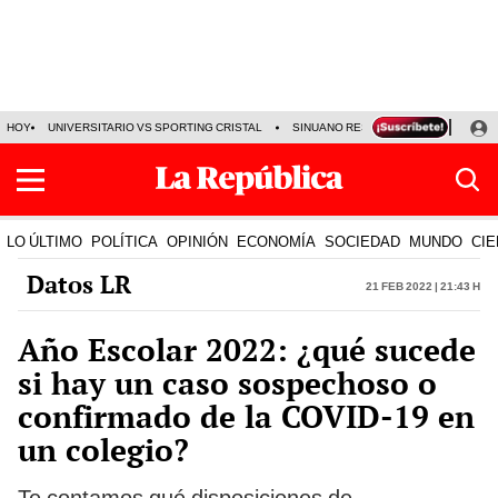
HOY
UNIVERSITARIO VS SPORTING CRISTAL
SINUANO RESULTADOS HOY
CA
LO ÚLTIMO
POLÍTICA
OPINIÓN
ECONOMÍA
SOCIEDAD
MUNDO
CIE
Datos LR
21 Feb 2022 | 21:43 h
Año Escolar 2022: ¿qué sucede
si hay un caso sospechoso o
confirmado de la COVID-19 en
un colegio?