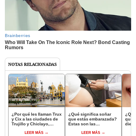
NOTAS RELACIONADAS
¿Por qué les llaman Trux
¿Qué significa soñar
¿Qué 
y Cix a las ciudades de
que estás embarazada?
que s
Trujillo y Chiclayo,
Estas son las
dien
respectivamente?
interpretaciones más
Inter
LEER MÁS
LEER MÁS
comunes
psico