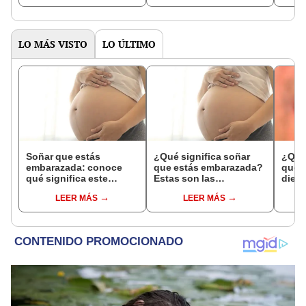
expl
LO MÁS VISTO
LO ÚLTIMO
Soñar que estás
¿Qué significa soñar
¿Qué 
embarazada: conoce
que estás embarazada?
que s
qué significa este
Estas son las
dient
interesante sueño
interpretaciones más
pres
LEER MÁS
LEER MÁS
comunes