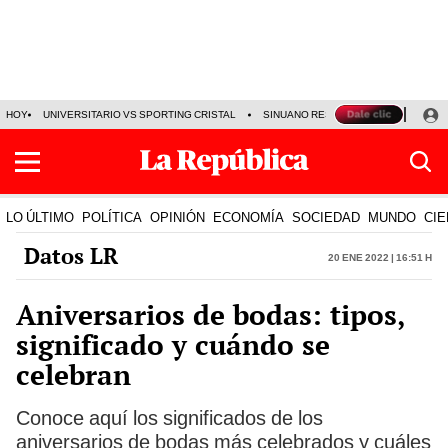
HOY
UNIVERSITARIO VS SPORTING CRISTAL
SINUANO RESULTADOS HOY
CA
LO ÚLTIMO
POLÍTICA
OPINIÓN
ECONOMÍA
SOCIEDAD
MUNDO
CIE
Datos LR
20 Ene 2022 | 16:51 h
Aniversarios de bodas: tipos,
significado y cuándo se
celebran
Conoce aquí los significados de los
aniversarios de bodas más celebrados y cuáles