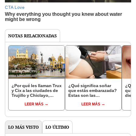
NOTAS RELACIONADAS
¿Por qué les llaman Trux
¿Qué significa soñar
¿Qué 
y Cix a las ciudades de
que estás embarazada?
que s
Trujillo y Chiclayo,
Estas son las
dien
respectivamente?
interpretaciones más
Inter
LEER MÁS
LEER MÁS
comunes
psico
expl
LO MÁS VISTO
LO ÚLTIMO