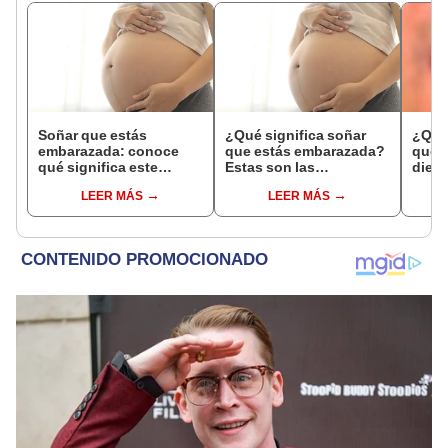
Soñar que estás
¿Qué significa soñar
¿Qué 
embarazada: conoce
que estás embarazada?
que s
qué significa este
Estas son las
dient
interesante sueño
interpretaciones más
pres
LEER MÁS
LEER MÁS
comunes