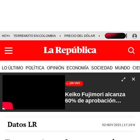
HOY
TERREMOTO EN COLOMBIA
PRECIO DEL DÓLAR
KEIKO FUJIMORI
P
LO ÚLTIMO
POLÍTICA
OPINIÓN
ECONOMÍA
SOCIEDAD
MUNDO
CIE
EN VIVO
Keiko Fujimori alcanza
60% de aprobación
ciudadana | Sin Guion con
Rosa María Palacios
Datos LR
02 Nov 2021 | 17:19 h