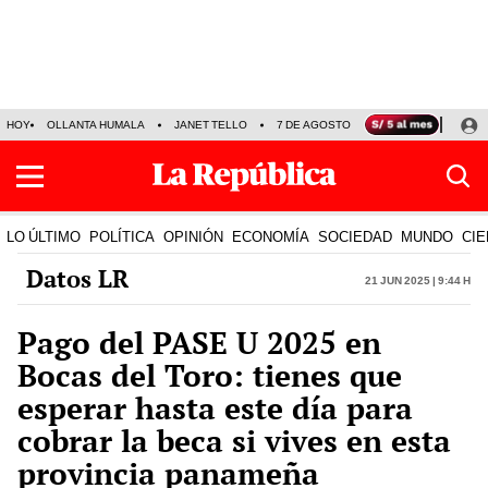
HOY
OLLANTA HUMALA
JANET TELLO
7 DE AGOSTO
TINKA RESULTADOS
LO ÚLTIMO
POLÍTICA
OPINIÓN
ECONOMÍA
SOCIEDAD
MUNDO
CIE
Datos LR
21 Jun 2025 | 9:44 h
Pago del PASE U 2025 en
Bocas del Toro: tienes que
esperar hasta este día para
cobrar la beca si vives en esta
provincia panameña