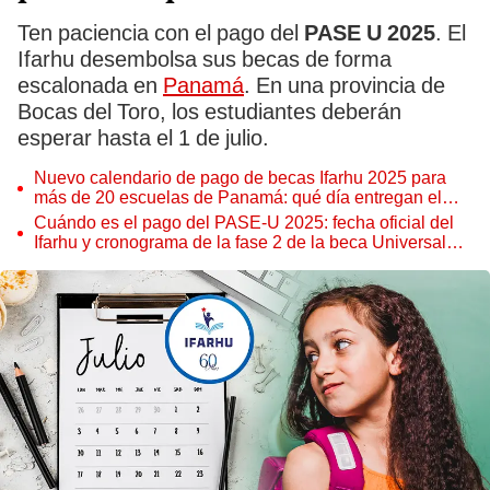
Ten paciencia con el pago del
PASE U 2025
. El
Ifarhu desembolsa sus becas de forma
escalonada en
Panamá
. En una provincia de
Bocas del Toro, los estudiantes deberán
esperar hasta el 1 de julio.
Nuevo calendario de pago de becas Ifarhu 2025 para
más de 20 escuelas de Panamá: qué día entregan el
PASE-U y hasta cuándo retirar
Cuándo es el pago del PASE-U 2025: fecha oficial del
Ifarhu y cronograma de la fase 2 de la beca Universal
por cheques y ACH