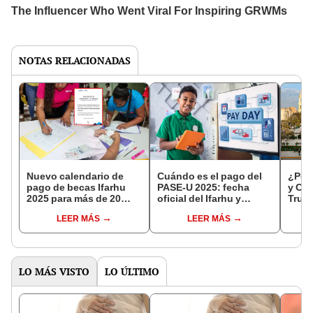
NOTAS RELACIONADAS
Nuevo calendario de
Cuándo es el pago del
¿Por 
pago de becas Ifarhu
PASE-U 2025: fecha
y Cix
2025 para más de 20
oficial del Ifarhu y
Truji
escuelas de Panamá:
cronograma de la fase 2
resp
LEER MÁS
LEER MÁS
qué día entregan el
de la beca Universal por
PASE-U y hasta cuándo
cheques y ACH
retirar
LO MÁS VISTO
LO ÚLTIMO