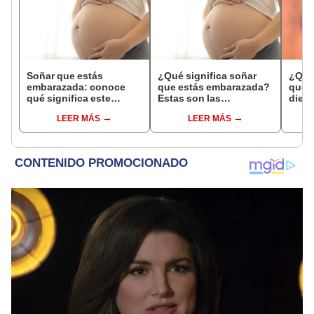
Soñar que estás
¿Qué significa soñar
¿Qué 
embarazada: conoce
que estás embarazada?
que s
qué significa este
Estas son las
dient
interesante sueño
interpretaciones más
pres
LEER MÁS
LEER MÁS
comunes