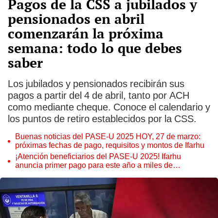
Pagos de la CSS a jubilados y
pensionados en abril
comenzarán la próxima
semana: todo lo que debes
saber
Los jubilados y pensionados recibirán sus
pagos a partir del 4 de abril, tanto por ACH
como mediante cheque. Conoce el calendario y
los puntos de retiro establecidos por la CSS.
Buenas noticias del PASE-U 2025 HOY, 27 de marzo:
próximas fechas de pago, requisitos y montos de Ifarhu
¡Atención beneficiarios del PASE-U 2025! Ifarhu
anuncia primer pago para este año a miles de
estudiantes en Panamá