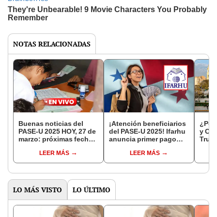
NOTAS RELACIONADAS
Buenas noticias del
¡Atención beneficiarios
¿Por 
PASE-U 2025 HOY, 27 de
del PASE-U 2025! Ifarhu
y Cix
marzo: próximas fechas
anuncia primer pago
Truji
de pago, requisitos y
para este año a miles de
resp
LEER MÁS
LEER MÁS
montos de Ifarhu
estudiantes en Panamá
LO MÁS VISTO
LO ÚLTIMO