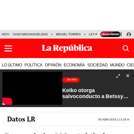
HOY
CASO MOCHASUELDOS
MIGUEL TORRES
LEY PULPÍN
PRECIO DEL
LO ÚLTIMO
POLÍTICA
OPINIÓN
ECONOMÍA
SOCIEDAD
MUNDO
CIE
EN VIVO
Keiko otorga
salvoconducto a Betssy
Chávez y renuevan
Petroperú | Sin Guion con
Rosa María Palacios
Datos LR
08 Abr 2025 | 13:26 h