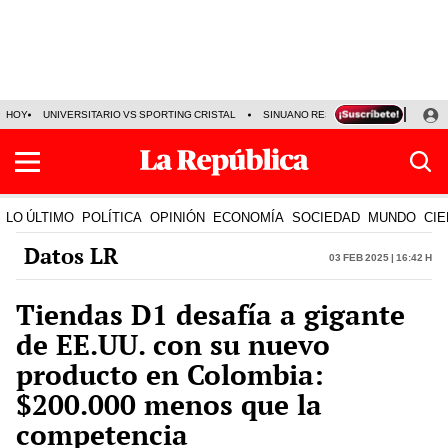
HOY
UNIVERSITARIO VS SPORTING CRISTAL
SINUANO RESULTADOS HOY
CA
LO ÚLTIMO
POLÍTICA
OPINIÓN
ECONOMÍA
SOCIEDAD
MUNDO
CIE
Datos LR
03 Feb 2025 | 16:42 h
Tiendas D1 desafía a gigante
de EE.UU. con su nuevo
producto en Colombia:
$200.000 menos que la
competencia