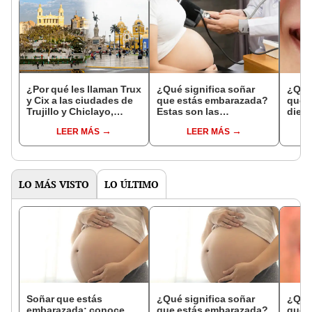
¿Por qué les llaman Trux
¿Qué significa soñar
¿Qué 
y Cix a las ciudades de
que estás embarazada?
que s
Trujillo y Chiclayo,
Estas son las
dien
respectivamente?
interpretaciones más
Inter
LEER MÁS
LEER MÁS
comunes
psico
expl
LO MÁS VISTO
LO ÚLTIMO
Soñar que estás
¿Qué significa soñar
¿Qué 
embarazada: conoce
que estás embarazada?
que s