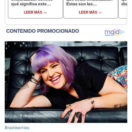
qué significa este
Estas son las
dient
interesante sueño
interpretaciones más
pres
LEER MÁS
LEER MÁS
comunes