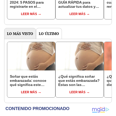
2024: 5 PASOS para
GUÍA RÁPIDA para
cuán
registrarte en el
actualizar tus datos y
renov
programa y acceder a
mantener beneficios del
benef
LEER MÁS
LEER MÁS
los beneficios del
Gobierno
Gobi
Gobierno
LO MÁS VISTO
LO ÚLTIMO
Soñar que estás
¿Qué significa soñar
¿Qué 
embarazada: conoce
que estás embarazada?
que s
qué significa este
Estas son las
dient
interesante sueño
interpretaciones más
pres
LEER MÁS
LEER MÁS
comunes