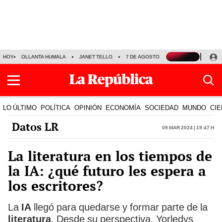
HOY
OLLANTA HUMALA
JANET TELLO
7 DE AGOSTO
TINKA RESULTADOS
LO ÚLTIMO
POLÍTICA
OPINIÓN
ECONOMÍA
SOCIEDAD
MUNDO
CIE
Datos LR
09 Mar 2024 | 19:47 h
La literatura en los tiempos de
la IA: ¿qué futuro les espera a
los escritores?
La
IA
llegó para quedarse y formar parte de la
literatura
. Desde su perspectiva, Yorledys