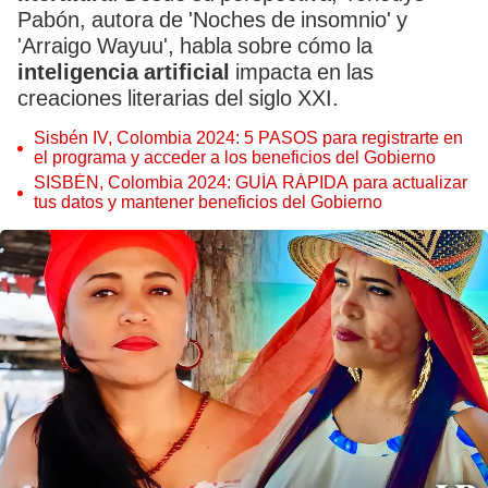
Pabón, autora de 'Noches de insomnio' y
'Arraigo Wayuu', habla sobre cómo la
inteligencia artificial
impacta en las
creaciones literarias del siglo XXI.
Sisbén IV, Colombia 2024: 5 PASOS para registrarte en
el programa y acceder a los beneficios del Gobierno
SISBÉN, Colombia 2024: GUÍA RÁPIDA para actualizar
tus datos y mantener beneficios del Gobierno