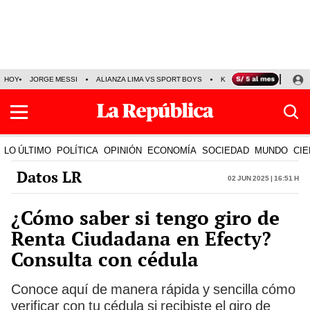
HOY
JORGE MESSI
ALIANZA LIMA VS SPORT BOYS
KENJI FUJIMORI
PRE
LO ÚLTIMO
POLÍTICA
OPINIÓN
ECONOMÍA
SOCIEDAD
MUNDO
CIE
Datos LR
02 Jun 2025 | 16:51 h
¿Cómo saber si tengo giro de
Renta Ciudadana en Efecty?
Consulta con cédula
Conoce aquí de manera rápida y sencilla cómo
verificar con tu cédula si recibiste el giro de