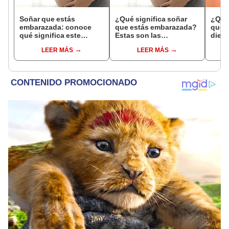
Soñar que estás
¿Qué significa soñar
¿Qué 
embarazada: conoce
que estás embarazada?
que s
qué significa este
Estas son las
dient
interesante sueño
interpretaciones más
pres
LEER MÁS
LEER MÁS
comunes