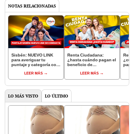
NOTAS RELACIONADAS
Sisbén: NUEVO LINK
Renta Ciudadana:
Rent
para averiguar tu
¿hasta cuándo pagan el
¿cuá
puntaje y categoría con
beneficio de
pagar
CÉDULA
Prosperidad Social de
Pros
LEER MÁS
LEER MÁS
septiembre?
LO MÁS VISTO
LO ÚLTIMO