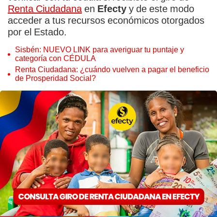
Renta Ciudadana
en
Efecty
y de este modo
acceder a tus recursos económicos otorgados
por el Estado.
Sisbén: NUEVO LINK para averiguar tu puntaje y
categoría con CÉDULA
Renta Ciudadana: ¿cuándo vuelven a pagar el beneficio
de Prosperidad Social?