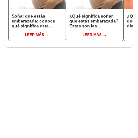
Soñar que estás
¿Qué significa soñar
¿Qué 
embarazada: conoce
que estás embarazada?
que s
qué significa este
Estas son las
dient
interesante sueño
interpretaciones más
pres
LEER MÁS
LEER MÁS
comunes