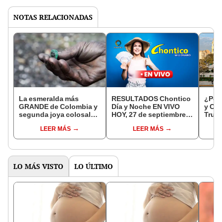
NOTAS RELACIONADAS
La esmeralda más
RESULTADOS Chontico
¿Por 
GRANDE de Colombia y
Día y Noche EN VIVO
y Cix
segunda joya colosal
HOY, 27 de septiembre:
Truji
del mundo: conoce en
TRANSMISIÓN de
resp
LEER MÁS
LEER MÁS
qué lugar puede
Telepacífico con los
encontrarse
números ganadores
LO MÁS VISTO
LO ÚLTIMO