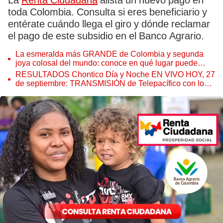
La
Renta Ciudadana
alista un nuevo pago en
toda Colombia. Consulta si eres beneficiario y
entérate cuándo llega el giro y dónde reclamar
el pago de este subsidio en el Banco Agrario.
La esmeralda más GRANDE de Colombia y segunda
joya colosal del mundo: conoce en qué lugar puede
encontrarse
RESULTADOS Chontico Día y Noche EN VIVO HOY, 27
de septiembre: TRANSMISIÓN de Telepacífico con los
números ganadores