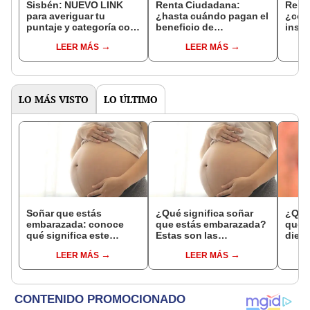
Sisbén: NUEVO LINK
Renta Ciudadana:
Rent
para averiguar tu
¿hasta cuándo pagan el
¿cómo
puntaje y categoría con
beneficio de
inscr
CÉDULA
Prosperidad Social?
cons
LEER MÁS
LEER MÁS
LO MÁS VISTO
LO ÚLTIMO
Soñar que estás
¿Qué significa soñar
¿Qué 
embarazada: conoce
que estás embarazada?
que s
qué significa este
Estas son las
dient
interesante sueño
interpretaciones más
pres
LEER MÁS
LEER MÁS
comunes