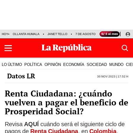
HOY
OLLANTA HUMALA
JANET TELLO
7 DE AGOSTO
TINKA RESULTADOS
LO ÚLTIMO
POLÍTICA
OPINIÓN
ECONOMÍA
SOCIEDAD
MUNDO
CIE
Datos LR
30 Nov 2023 | 17:52 h
Renta Ciudadana: ¿cuándo
vuelven a pagar el beneficio de
Prosperidad Social?
Revisa
AQUÍ
cuándo será el siguiente ciclo de
pagos de
Renta Ciudadana
, en
Colombia
,