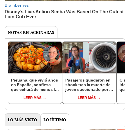
NOTAS RELACIONADAS
Peruana, que vivió años
Pasajeros quedaron en
Cient
en España, confiesa
shock tras la muerte de
ident
que echará de menos la
joven succionado por la
que a
comida española al
turbina del avión: "¡No
canc
LEER MÁS
LEER MÁS
volver a Perú: "Me estoy
miren por la ventana!"
expan
preparando
órga
mentalmente"
de ev
inmu
LO MÁS VISTO
LO ÚLTIMO