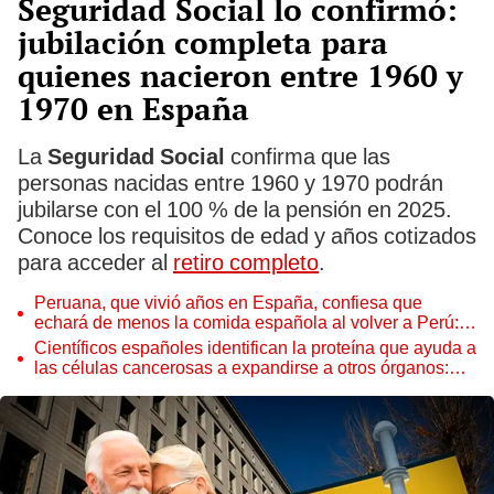
Seguridad Social lo confirmó:
jubilación completa para
quienes nacieron entre 1960 y
1970 en España
La
Seguridad Social
confirma que las
personas nacidas entre 1960 y 1970 podrán
jubilarse con el 100 % de la pensión en 2025.
Conoce los requisitos de edad y años cotizados
para acceder al
retiro completo
.
Peruana, que vivió años en España, confiesa que
echará de menos la comida española al volver a Perú:
"Me estoy preparando mentalmente"
Científicos españoles identifican la proteína que ayuda a
las células cancerosas a expandirse a otros órganos:
"Son capaces de evadir el sistema inmune"