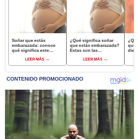
Soñar que estás
¿Qué significa soñar
¿Qué 
embarazada: conoce
que estás embarazada?
que s
qué significa este
Estas son las
dient
interesante sueño
interpretaciones más
pres
LEER MÁS
LEER MÁS
comunes