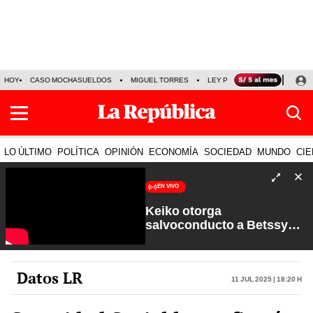
HOY
CASO MOCHASUELDOS
MIGUEL TORRES
LEY PULPÍN
PRECIO DEL
LO ÚLTIMO
POLÍTICA
OPINIÓN
ECONOMÍA
SOCIEDAD
MUNDO
CIE
EN VIVO
Keiko otorga
salvoconducto a Betssy
Chávez y renuevan
Petroperú | Sin Guion con
Rosa María Palacios
Datos LR
11 Jul 2025 | 18:20 h