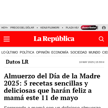
HOY
PRECIO DEL DÓLAR
KENJI FUJIMORI
PLAZA VEA
FERIADOS
KE
LO ÚLTIMO
POLÍTICA
OPINIÓN
ECONOMÍA
SOCIEDAD
MUNDO
CIE
Datos LR
10 May 2025 | 15:59 h
Almuerzo del Día de la Madre
2025: 5 recetas sencillas y
deliciosas que harán feliz a
mamá este 11 de mayo