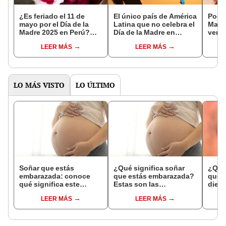
¿Es feriado el 11 de
El único país de América
Poema
mayo por el Día de la
Latina que no celebra el
Madre
Madre 2025 en Perú?
Día de la Madre en
verso
Esto dice el Gobierno,
mayo: conoce por qué
11 d
LEER MÁS
LEER MÁS
vía El Peruano
motivo y cuándo lo
amor
celebra
LO MÁS VISTO
LO ÚLTIMO
Soñar que estás
¿Qué significa soñar
¿Qué 
embarazada: conoce
que estás embarazada?
que s
qué significa este
Estas son las
dient
interesante sueño
interpretaciones más
pres
LEER MÁS
LEER MÁS
comunes