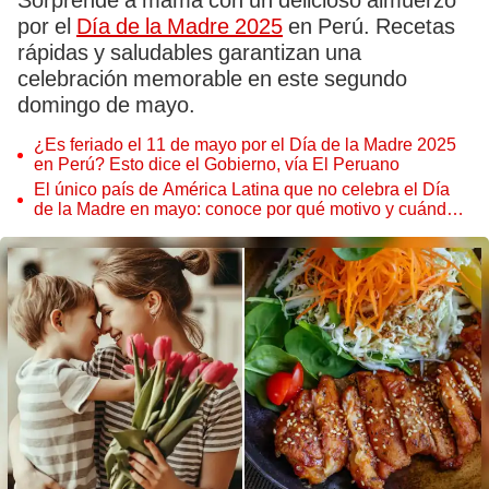
Sorprende a mamá con un delicioso almuerzo
por el
Día de la
Madre 2025
en Perú. Recetas
rápidas y saludables garantizan una
celebración memorable en este segundo
domingo de mayo.
¿Es feriado el 11 de mayo por el Día de la Madre 2025
en Perú? Esto dice el Gobierno, vía El Peruano
El único país de América Latina que no celebra el Día
de la Madre en mayo: conoce por qué motivo y cuándo
lo celebra