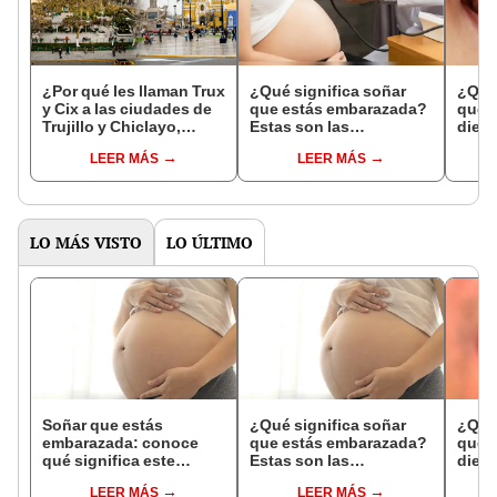
¿Por qué les llaman Trux
¿Qué significa soñar
¿Qué 
y Cix a las ciudades de
que estás embarazada?
que s
Trujillo y Chiclayo,
Estas son las
dien
respectivamente?
interpretaciones más
Inter
LEER MÁS
LEER MÁS
comunes
psico
expl
LO MÁS VISTO
LO ÚLTIMO
Soñar que estás
¿Qué significa soñar
¿Qué 
embarazada: conoce
que estás embarazada?
que s
qué significa este
Estas son las
dient
interesante sueño
interpretaciones más
pres
LEER MÁS
LEER MÁS
comunes