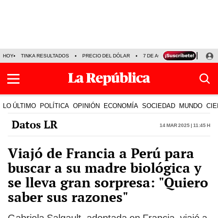
HOY
TINKA RESULTADOS
PRECIO DEL DÓLAR
7 DE AGOSTO
OLLANTA H
LO ÚLTIMO
POLÍTICA
OPINIÓN
ECONOMÍA
SOCIEDAD
MUNDO
CIE
Datos LR
14 Mar 2025 | 11:45 h
Viajó de Francia a Perú para
buscar a su madre biológica y
se lleva gran sorpresa: "Quiero
saber sus razones"