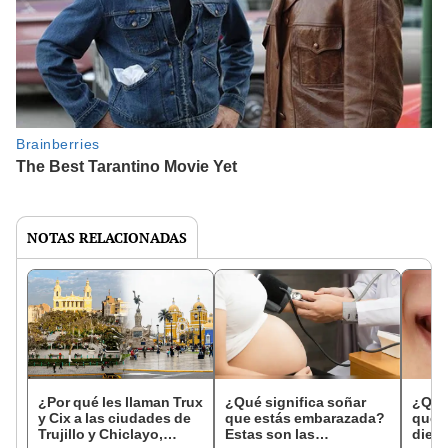
NOTAS RELACIONADAS
¿Por qué les llaman Trux
¿Qué significa soñar
¿Qué 
y Cix a las ciudades de
que estás embarazada?
que s
Trujillo y Chiclayo,
Estas son las
dien