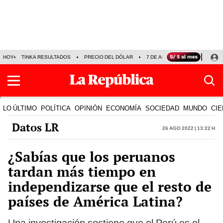
HOY
TINKA RESULTADOS
PRECIO DEL DÓLAR
7 DE AGOSTO
OLLANTA H
LO ÚLTIMO
POLÍTICA
OPINIÓN
ECONOMÍA
SOCIEDAD
MUNDO
CIE
Datos LR
26 Ago 2022 | 13:22 h
¿Sabías que los peruanos
tardan más tiempo en
independizarse que el resto de
países de América Latina?