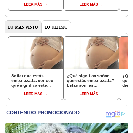
respectivamente?
interpretaciones más
Inter
LEER MÁS
LEER MÁS
comunes
psico
expl
LO MÁS VISTO
LO ÚLTIMO
Soñar que estás
¿Qué significa soñar
¿Qué 
embarazada: conoce
que estás embarazada?
que s
qué significa este
Estas son las
dient
interesante sueño
interpretaciones más
pres
LEER MÁS
LEER MÁS
comunes