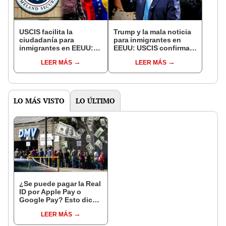
USCIS facilita la
Trump y la mala noticia
ciudadanía para
para inmigrantes en
inmigrantes en EEUU:
EEUU: USCIS confirma
este grupo de latinos
que ICE detendrá y
LEER MÁS
LEER MÁS
podrán naturalizar sin
deportará a extranjeros
saber inglés con un
que cometan este delito
solo paso
LO MÁS VISTO
LO ÚLTIMO
¿Se puede pagar la Real
ID por Apple Pay o
Google Pay? Esto dice
el Departamento De
LEER MÁS
Vehículos Motorizados
De California