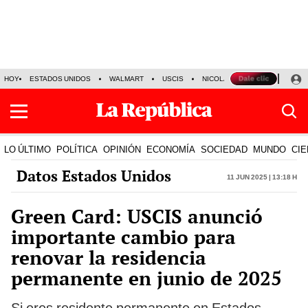
HOY
ESTADOS UNIDOS
WALMART
USCIS
NICOLÁS MADURO
P-8 PO
LO ÚLTIMO
POLÍTICA
OPINIÓN
ECONOMÍA
SOCIEDAD
MUNDO
CIE
Datos Estados Unidos
11 Jun 2025 | 13:18 h
Green Card: USCIS anunció
importante cambio para
renovar la residencia
permanente en junio de 2025