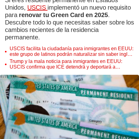
Si eres residente permanente en Estados
Unidos,
USCIS
implementó un nuevo requisito
para
renovar tu Green Card en 2025
.
Descubre todo lo que necesitas saber sobre los
cambios recientes de la residencia
permanente.
USCIS facilita la ciudadanía para inmigrantes en EEUU:
este grupo de latinos podrán naturalizar sin saber inglés
con un solo paso
Trump y la mala noticia para inmigrantes en EEUU:
USCIS confirma que ICE detendrá y deportará a
extranjeros que cometan este delito