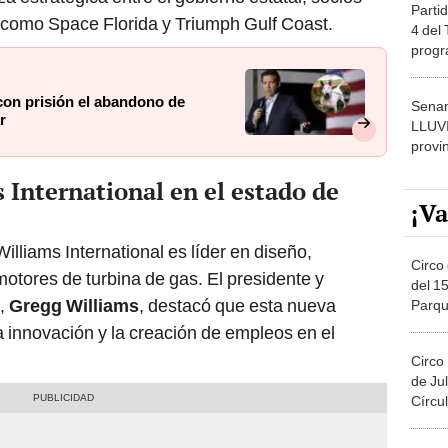
Partid
s como Space Florida y Triumph Gulf Coast.
4 del
progr
dónde
con prisión el abandono de
Senam
r
LLUV
provi
 International en el estado de
¡Va
Williams International es líder en diseño,
Circo 
motores de turbina de gas. El presidente y
del 15
a,
Gregg Williams
, destacó que esta nueva
Parqu
Migue
a innovación y la creación de empleos en el
Circo
de Jul
Círcul