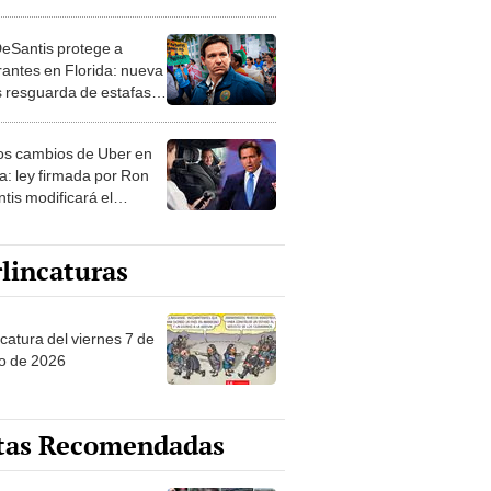
ia de conducir
eSantis protege a
rantes en Florida: nueva
os resguarda de estafas
ámites migratorios
s cambios de Uber en
da: ley firmada por Ron
tis modificará el
io a partir de esta fecha
lincaturas
catura del viernes 7 de
o de 2026
tas Recomendadas