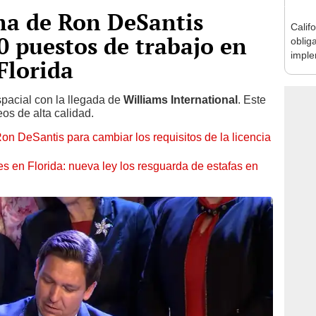
ma de Ron DeSantis
Califo
0 puestos de trabajo en
oblig
imple
Florida
de se
spacial con la llegada de
Williams International
. Este
s de alta calidad.
Ron DeSantis para cambiar los requisitos de la licencia
s en Florida: nueva ley los resguarda de estafas en