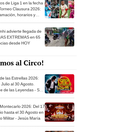
os de Liga 1 en la fecha
 Torneo Clausura 2026:
amación, horarios y
 ver
hi advierte llegada de
IAS EXTREMAS en 65
ncias desde HOY
mos al Circo!
de las Estrellas 2026:
 Julio al 30 Agosto.
e de las Leyendas - San
l
 Montecarlo 2026: Del 17
io hasta el 30 Agosto en
o Militar - Jesús María