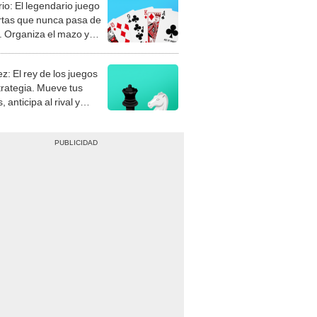
rio: El legendario juego
rtas que nunca pasa de
 Organiza el mazo y
stra tu habilidad.
z: El rey de los juegos
trategia. Mueve tus
, anticipa al rival y
gue el jaque mate.