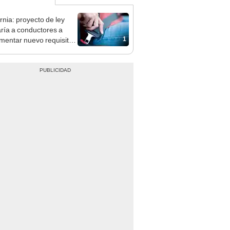
rnia: proyecto de ley
aría a conductores a
1
mentar nuevo requisito
guridad