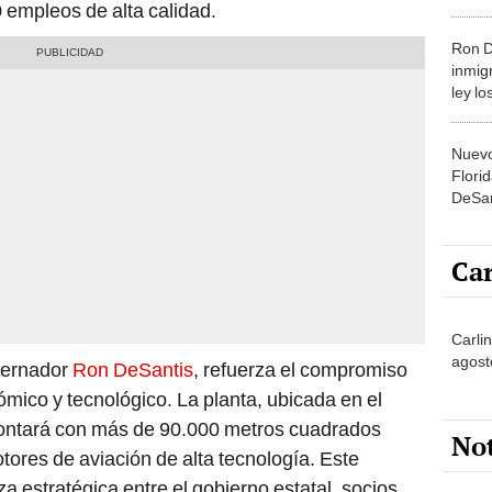
empleos de alta calidad.
licenc
Ron D
inmig
ley l
en tr
Nuevo
Flori
DeSan
servic
Car
Carlin
agost
obernador
Ron DeSantis
, refuerza el compromiso
ómico y tecnológico. La planta, ubicada en el
contará con más de 90.000 metros cuadrados
No
tores de aviación de alta tecnología. Este
a estratégica entre el gobierno estatal, socios