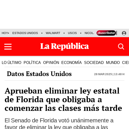
HOY
ESTADOS UNIDOS
WALMART
USCIS
NICOLÁS MADURO
P-8 PO
LO ÚLTIMO
POLÍTICA
OPINIÓN
ECONOMÍA
SOCIEDAD
MUNDO
CIE
Datos Estados Unidos
28 Mar 2025 | 13:48 h
Aprueban eliminar ley estatal
de Florida que obligaba a
comenzar las clases más tarde
El Senado de Florida votó unánimemente a
favor de eliminar la ley que obligaba a las