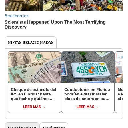
NOTAS RELACIONADAS
Cheque de estímulo del
Conductores en Florida
Mujer
IRS en Florida: hasta
podrían evitar instalar
a los
qué fecha y quiénes
placa delantera en sus
al co
pueden recibir el pago
vehículos si avanza este
sust
LEER MÁS
LEER MÁS
de 1.400 dólares
proyecto de ley
caus
Flori