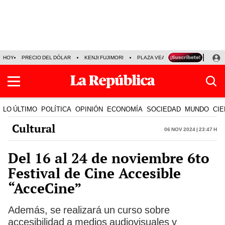
HOY
PRECIO DEL DÓLAR
KENJI FUJIMORI
PLAZA VEA
FERIADOS
KE
LO ÚLTIMO
POLÍTICA
OPINIÓN
ECONOMÍA
SOCIEDAD
MUNDO
CIE
Cultural
06 Nov 2024 | 23:47 h
Del 16 al 24 de noviembre 6to
Festival de Cine Accesible
“AcceCine”
Además, se realizará un curso sobre
accesibilidad a medios audiovisuales y