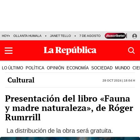
HOY
OLLANTA HUMALA
JANET TELLO
7 DE AGOSTO
TINKA RESULTADOS
LO ÚLTIMO
POLÍTICA
OPINIÓN
ECONOMÍA
SOCIEDAD
MUNDO
CIE
Cultural
28 Oct 2024 | 18:04 h
Presentación del libro «Fauna
y madre naturaleza», de Róger
Rumrrill
La distribución de la obra será gratuita.