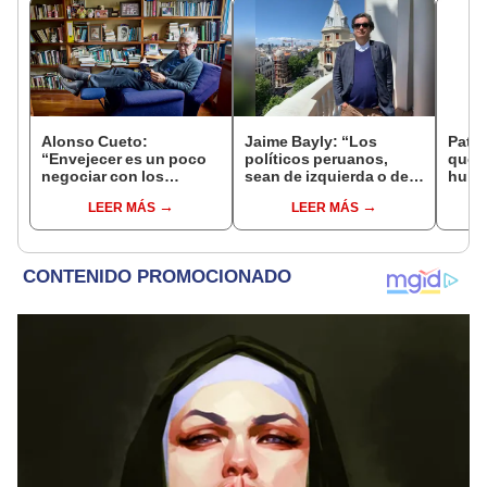
Alonso Cueto:
Jaime Bayly: “Los
Patri
“Envejecer es un poco
políticos peruanos,
que 
negociar con los
sean de izquierda o de
hubie
dolores crónicos”
derecha, siempre
Miraf
LEER MÁS
LEER MÁS
encuentran la manera
esta
de decepcionarte”
llora
muer
marc