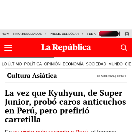
HOY
TINKA RESULTADOS
PRECIO DEL DÓLAR
7 DE AGOSTO
OLLANTA H
LO ÚLTIMO
POLÍTICA
OPINIÓN
ECONOMÍA
SOCIEDAD
MUNDO
CIE
Cultura Asiática
18 Abr 2024 | 15:50 h
La vez que Kyuhyun, de Super
Junior, probó caros anticuchos
en Perú, pero prefirió
carretilla