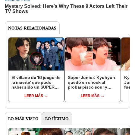
NOTAS RELACIONADAS
El villano de 'El juego de
Super Junior: Kyuhyun
Kyuh
la muerte' que pudo
quedó en shock al
Junio
haber sido un SUPER
probar pisco sour y
fue h
JUNIOR: ¿por qué no
comida peruana
cuchi
LEER MÁS
LEER MÁS
debutó?
de u
LO MÁS VISTO
LO ÚLTIMO