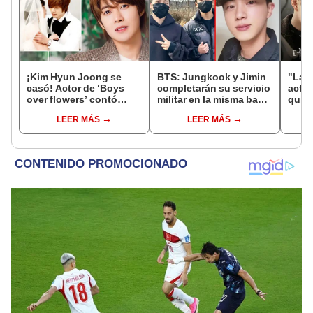
¡Kim Hyun Joong se
BTS: Jungkook y Jimin
"La g
casó! Actor de ‘Boys
completarán su servicio
actor
over flowers’ contó
militar en la misma base
quién
detalles de su
del Ejército que Jin
venga
LEER MÁS
LEER MÁS
matrimonio
Netfl