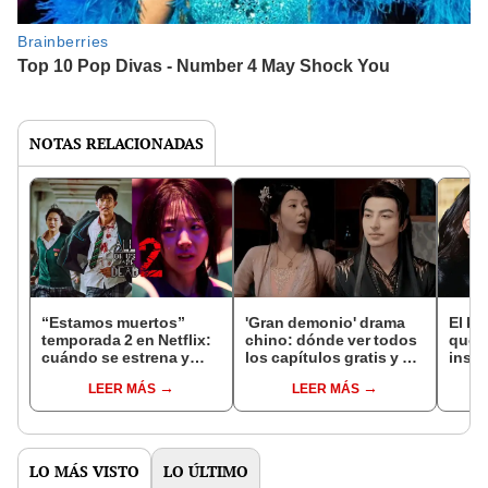
NOTAS RELACIONADAS
“Estamos muertos”
'Gran demonio' drama
El k-
temporada 2 en Netflix:
chino: dónde ver todos
que 
cuándo se estrena y
los capítulos gratis y en
inspi
avances de la
subespañol
de am
LEER MÁS
LEER MÁS
temporada
de S
LO MÁS VISTO
LO ÚLTIMO