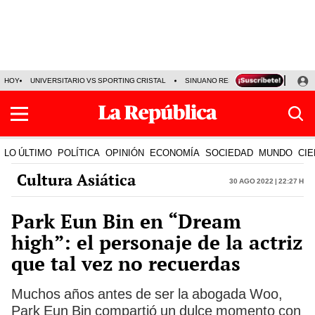
HOY
UNIVERSITARIO VS SPORTING CRISTAL
SINUANO RESULTADOS HOY
CA
LO ÚLTIMO
POLÍTICA
OPINIÓN
ECONOMÍA
SOCIEDAD
MUNDO
CIE
Cultura Asiática
30 Ago 2022 | 22:27 h
Park Eun Bin en “Dream
high”: el personaje de la actriz
que tal vez no recuerdas
Muchos años antes de ser la abogada Woo,
Park Eun Bin compartió un dulce momento con