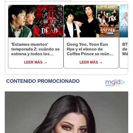
'Estamos muertos'
Gong Yoo, Yoon Eun
BTS:
temporada 2: cuándo se
Hye y el elenco de
de la
estrena y todos los
Coffee Prince se reúnen
Méxic
detalles de la nueva
13 años después
entra
LEER MÁS
LEER MÁS
entrega
silen