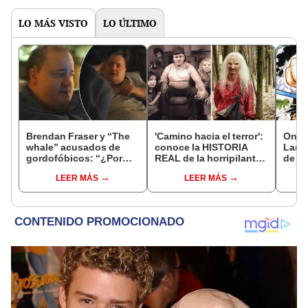
LO MÁS VISTO
LO ÚLTIMO
Brendan Fraser y “The
'Camino hacia el terror':
One 
whale” acusados de
conoce la HISTORIA
Lanz
gordofóbicos: “¿Por
REAL de la horripilante
de Lu
qué usar un traje
saga sobre caníbales
la es
LEER MÁS
LEER MÁS
gordo?”
deformes