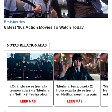
NOTAS RELACIONADAS
¿Cuándo se estrena la
'Merlina' temporada 2:
'Merl
temporada 2 de 'Merlina'
hora exacta de estreno
Netfl
en Netflix? Fecha oficial
en Netflix, según tu país
estre
confirmada
y tod
LEER MÁS
LEER MÁS