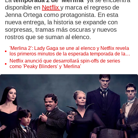
La
temporada 2 de ‘Merlina’
ya se encuentra
disponible en
Netflix
y marca el regreso de
Jenna Ortega como protagonista. En esta
nueva entrega, la historia se expande con
sorpresas, tramas más oscuras y nuevos
rostros que se suman al elenco.
'Merlina 2': Lady Gaga se une al elenco y Netflix revela
los primeros minutos de la esperada temporada de la
serie gótica
Netflix anunció que desarrollará spin-offs de series
como 'Peaky Blinders' y 'Merlina'