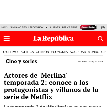
HOY
SINUANO RESULTADOS HOY
ALIANZA LIMA VS SPORT BOYS
JORGE MES
LO ÚLTIMO
POLÍTICA
OPINIÓN
ECONOMÍA
SOCIEDAD
MUNDO
CIE
Cine y series
05 Sep 2025 | 12:50 h
Actores de 'Merlina'
temporada 2: conoce a los
protagonistas y villanos de la
serie de Netflix