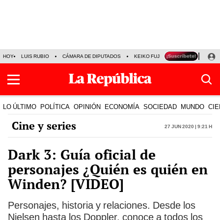
HOY
LUIS RUBIO
CÁMARA DE DIPUTADOS
KEIKO FUJIMORI
LA BELLA LU
LO ÚLTIMO
POLÍTICA
OPINIÓN
ECONOMÍA
SOCIEDAD
MUNDO
CIE
Cine y series
27 Jun 2020 | 9:21 h
Dark 3: Guía oficial de
personajes ¿Quién es quién en
Winden? [VIDEO]
Personajes, historia y relaciones. Desde los
Nielsen hasta los Doppler, conoce a todos los