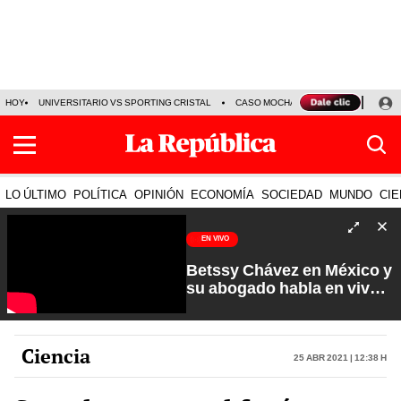
HOY
UNIVERSITARIO VS SPORTING CRISTAL
CASO MOCHASUELDOS
MIGUEL
LO ÚLTIMO
POLÍTICA
OPINIÓN
ECONOMÍA
SOCIEDAD
MUNDO
CIE
EN VIVO
Betssy Chávez en México y
su abogado habla en vivo |
Que No Se Te Olvide con
Carlos Cornejo
Ciencia
25 Abr 2021 | 12:38 h