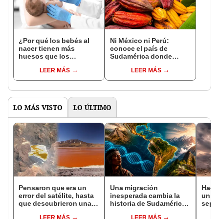
¿Por qué los bebés al
Ni México ni Perú:
nacer tienen más
conoce el país de
huesos que los
Sudamérica donde
adultos?
nació el cacao, según
LEER MÁS
LEER MÁS
estudio
LO MÁS VISTO
LO ÚLTIMO
Pensaron que era un
Una migración
Hace
error del satélite, hasta
inesperada cambia la
un vo
que descubrieron una
historia de Sudamérica:
sepul
enorme mancha naranja
estudio de ADN revela
prov
LEER MÁS
LEER MÁS