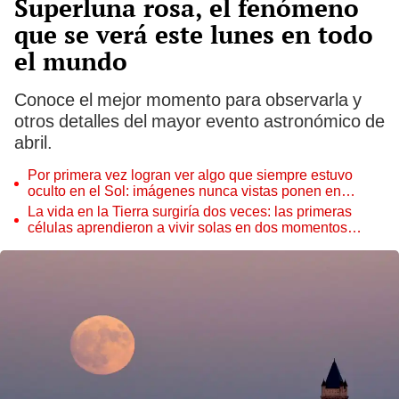
Superluna rosa, el fenómeno
que se verá este lunes en todo
el mundo
Conoce el mejor momento para observarla y
otros detalles del mayor evento astronómico de
abril.
Por primera vez logran ver algo que siempre estuvo
oculto en el Sol: imágenes nunca vistas ponen en
aprietos a científicos
La vida en la Tierra surgiría dos veces: las primeras
células aprendieron a vivir solas en dos momentos
distintos