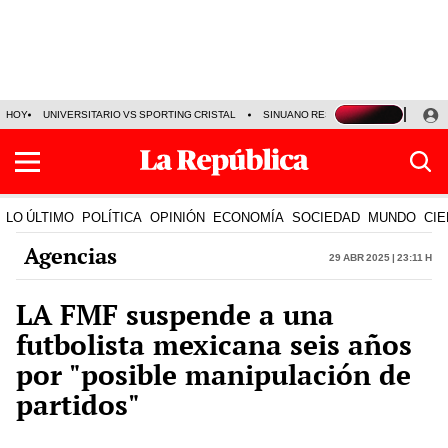
HOY
UNIVERSITARIO VS SPORTING CRISTAL
SINUANO RESULTADOS HOY
CA
LO ÚLTIMO
POLÍTICA
OPINIÓN
ECONOMÍA
SOCIEDAD
MUNDO
CIE
Agencias
29 Abr 2025 | 23:11 h
LA FMF suspende a una
futbolista mexicana seis años
por "posible manipulación de
partidos"