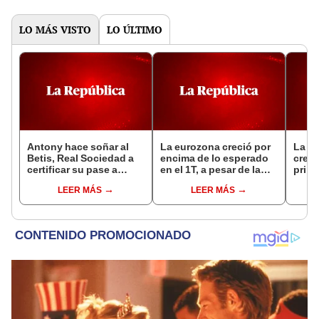
LO MÁS VISTO
LO ÚLTIMO
Antony hace soñar al
La eurozona creció por
La e
Betis, Real Sociedad a
encima de lo esperado
crece
certificar su pase a
en el 1T, a pesar de la
prime
octavos en Europa
incertidumbre
LEER MÁS
LEER MÁS