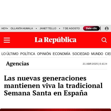
HOY
OLLANTA HUMALA
JANET TELLO
7 DE AGOSTO
TINKA RESULTADOS
LO ÚLTIMO
POLÍTICA
OPINIÓN
ECONOMÍA
SOCIEDAD
MUNDO
CIE
Agencias
21 Abr 2025 | 0:41 h
Las nuevas generaciones
mantienen viva la tradicional
Semana Santa en España