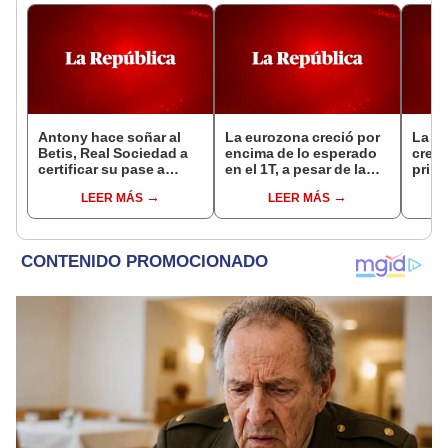
Antony hace soñar al
La eurozona creció por
La e
Betis, Real Sociedad a
encima de lo esperado
crece
certificar su pase a
en el 1T, a pesar de la
prime
octavos en Europa
incertidumbre
LEER MÁS
LEER MÁS