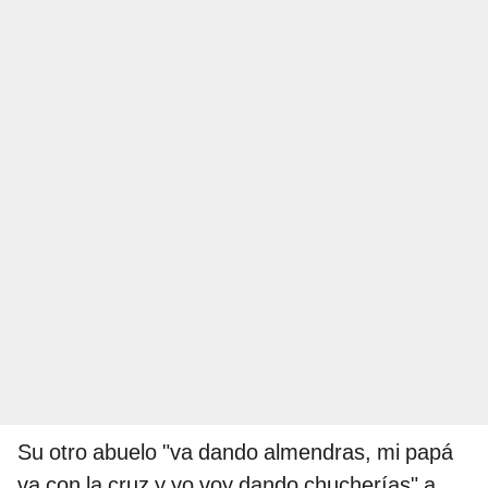
Su otro abuelo "va dando almendras, mi papá
va con la cruz y yo voy dando chucherías" a