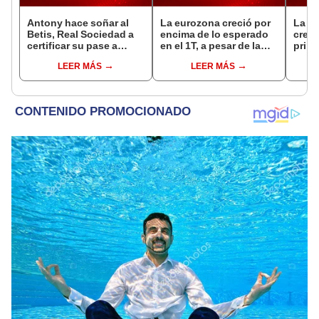
Antony hace soñar al
La eurozona creció por
La e
Betis, Real Sociedad a
encima de lo esperado
crece
certificar su pase a
en el 1T, a pesar de la
prime
octavos en Europa
incertidumbre
LEER MÁS
LEER MÁS