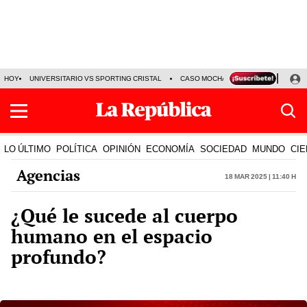
HOY
UNIVERSITARIO VS SPORTING CRISTAL
CASO MOCHASUELDOS
MIGUEL
LO ÚLTIMO
POLÍTICA
OPINIÓN
ECONOMÍA
SOCIEDAD
MUNDO
CIE
Agencias
18 Mar 2025 | 11:40 h
¿Qué le sucede al cuerpo
humano en el espacio
profundo?