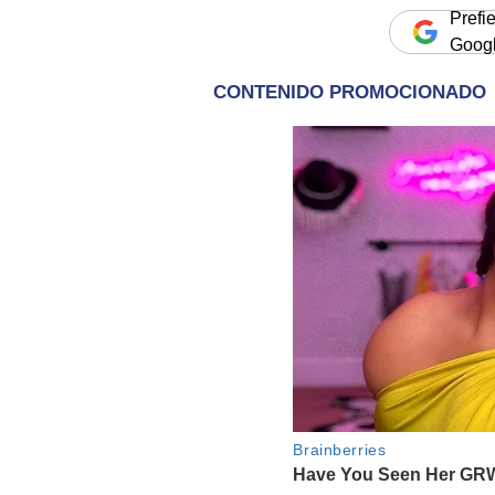
Prefi
Goog