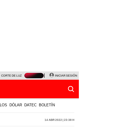
CORTE DE LUZ
VIERNES 7 DE AGOSTO
INICIAR SESIÓN
ALBERTO BENAVIDES
NALDY SALD
LOS
DÓLAR
DATEC
BOLETÍN
14 Abr 2022 | 23:38 h