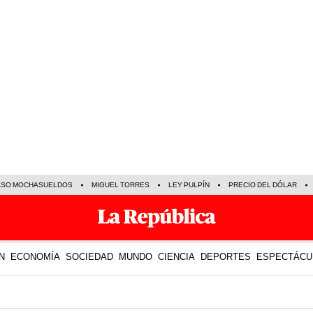
ASO MOCHASUELDOS
MIGUEL TORRES
LEY PULPÍN
PRECIO DEL DÓLAR
N
ECONOMÍA
SOCIEDAD
MUNDO
CIENCIA
DEPORTES
ESPECTÁCU