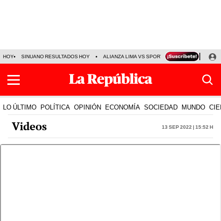
HOY
SINUANO RESULTADOS HOY
ALIANZA LIMA VS SPORT BOYS
JORGE MES
LO ÚLTIMO
POLÍTICA
OPINIÓN
ECONOMÍA
SOCIEDAD
MUNDO
CIE
Videos
13 Sep 2022 | 15:52 h