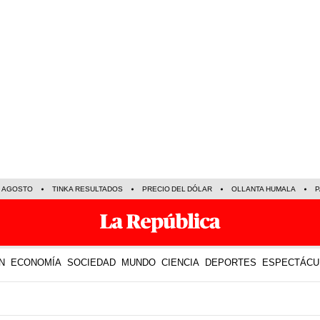
E AGOSTO
TINKA RESULTADOS
PRECIO DEL DÓLAR
OLLANTA HUMALA
P
N
ECONOMÍA
SOCIEDAD
MUNDO
CIENCIA
DEPORTES
ESPECTÁCU