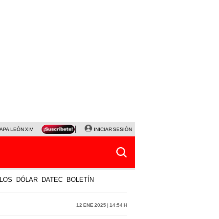
APA LEÓN XIV
NALDY SALDAÑA
INICIAR SESIÓN
LA BELLA LUZ
MAGALY MEDINA
HORÓS
LOS
DÓLAR
DATEC
BOLETÍN
12 Ene 2025 | 14:54 h