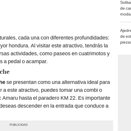
Solita
de ca
moda.
demue
Ajedre
de es
aturales, cada una con diferentes profundidades:
piezas
or hondura. Al visitar este atractivo, tendrás la
consi
ersas actividades, como paseos en cuatrimotos y
es a pedal o acampar.
iche
che
se presentan como una alternativa ideal para
er a este atractivo, puedes tomar una combi o
c Amaru hasta el paradero KM 22. Es importante
e deseas descender en la entrada que conduce a