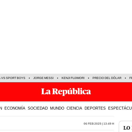
A VS SPORT BOYS
JORGE MESSI
KENJI FUJIMORI
PRECIO DEL DÓLAR
F
N
ECONOMÍA
SOCIEDAD
MUNDO
CIENCIA
DEPORTES
ESPECTÁCU
06 Feb 2025 | 13:49 h
LO