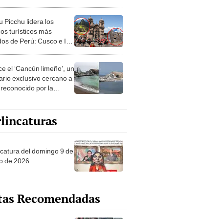
istas accederá gratis
 Picchu lidera los
nos turísticos más
ados de Perú: Cusco e Ica
n los principales sitios
ís
e el ‘Cancún limeño’, un
ario exclusivo cercano a
 reconocido por la
a de sus aguas
linas
lincaturas
ncatura del domingo 9 de
o de 2026
tas Recomendadas