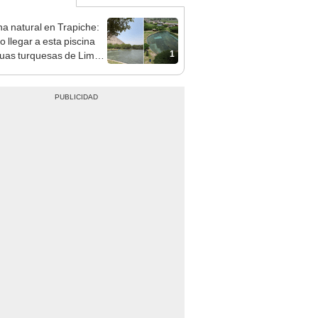
a natural en Trapiche:
 llegar a esta piscina
1
uas turquesas de Lima
 con menos de S/10?