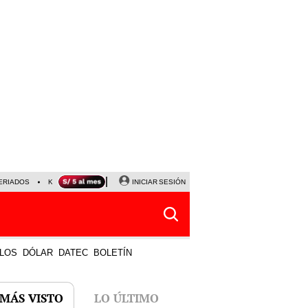
ERIADOS
KEIKO FUJIMORI
NALDY SALDAÑA
INICIAR SESIÓN
JAVIER MILEI
PARTIDOS DE
LOS
DÓLAR
DATEC
BOLETÍN
 MÁS VISTO
LO ÚLTIMO