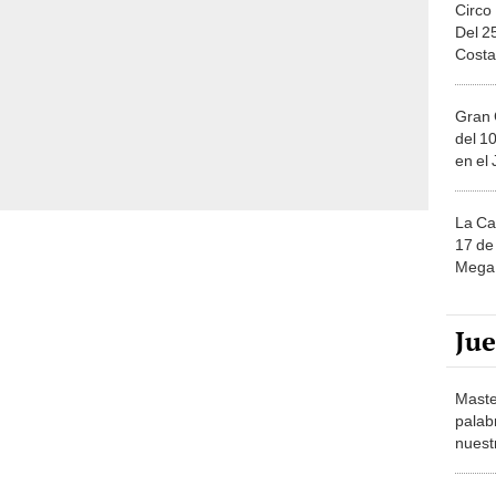
Circo
Del 2
Costa
Gran 
del 10
en el
La Ca
17 de 
Mega 
Ju
Maste
palab
nuest