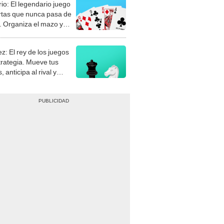
rio: El legendario juego
rtas que nunca pasa de
 Organiza el mazo y
stra tu habilidad.
z: El rey de los juegos
trategia. Mueve tus
, anticipa al rival y
gue el jaque mate.