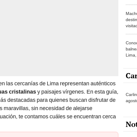
de tur
Machu
desti
visit
agrupa
del pa
Conoc
balne
Lima,
purez
crista
Car
en las cercanías de Lima representan auténticos
as cristalinas
y paisajes vírgenes. En esta guía,
Carli
ás destacadas para quienes buscan disfrutar de
agost
as maravillas, sin necesidad de alejarse
nuación, te contamos cuáles se encuentran cerca
No