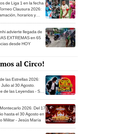
os de Liga 1 en la fecha
 Torneo Clausura 2026:
amación, horarios y
 ver
hi advierte llegada de
IAS EXTREMAS en 65
ncias desde HOY
mos al Circo!
de las Estrellas 2026:
 Julio al 30 Agosto.
e de las Leyendas - San
l
 Montecarlo 2026: Del 17
io hasta el 30 Agosto en
o Militar - Jesús María