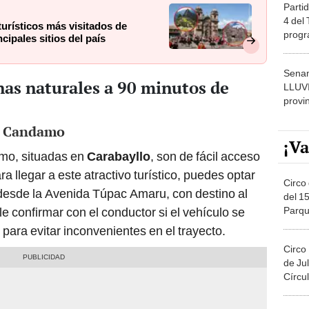
Partid
4 del
turísticos más visitados de
progr
cipales sitios del país
dónde
Senam
nas naturales a 90 minutos de
LLUV
provi
ub Candamo
¡Va
amo, situadas en
Carabayllo
, son de fácil acceso
ra llegar a este atractivo turístico, puedes optar
Circo 
 desde la Avenida Túpac Amaru, con destino al
del 15
Parqu
confirmar con el conductor si el vehículo se
Migue
para evitar inconvenientes en el trayecto.
Circo
de Jul
Círcul