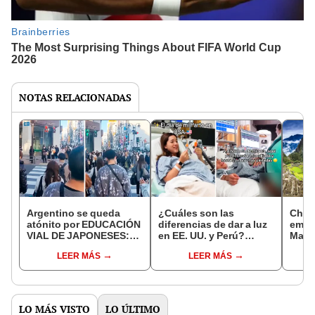
NOTAS RELACIONADAS
Argentino se queda
¿Cuáles son las
Chile
atónito por EDUCACIÓN
diferencias de dar a luz
emoc
VIAL DE JAPONESES:
en EE. UU. y Perú?
Mach
“Aunque no pase
Peruana revela: “Me
prime
LEER MÁS
LEER MÁS
ningún carro, no cruzan
engrieron dándome
con e
la pista”
helado”
apre
LO MÁS VISTO
LO ÚLTIMO