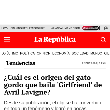
HOY
SINUANO RESULTADOS HOY
ALIANZA LIMA VS SPORT BOYS
JORGE MES
LO ÚLTIMO
POLÍTICA
OPINIÓN
ECONOMÍA
SOCIEDAD
MUNDO
CIE
Tendencias
22 Ene 2024 | 9:29 h
¿Cuál es el origen del gato
gordo que baila 'Girlfriend' de
Avril Lavigne?
Desde su publicación, el clip se ha convertido
en todo un fenómeno y logró en pocas