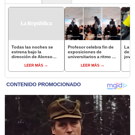
Todas las noches se
Profesor celebra fin de
La e
estrena bajo la
exposiciones de
de m
dirección de Alonso
universitarios a ritmo de
joven
Alegría
salsa: “Excelente
conc
LEER MÁS
LEER MÁS
método”