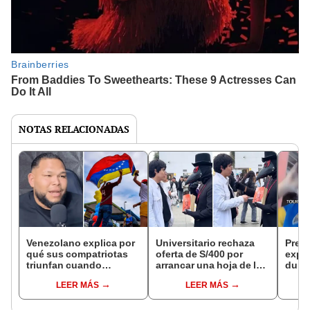
NOTAS RELACIONADAS
Venezolano explica por
Universitario rechaza
Presa
qué sus compatriotas
oferta de S/400 por
exper
triunfan cuando
arrancar una hoja de la
duran
retornan a Venezuela:
Biblia: "Me iría al
TikTo
LEER MÁS
LEER MÁS
"Aprendieron en Perú"
infierno"
polém
todo