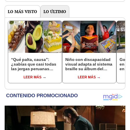
LO MÁS VISTO
LO ÚLTIMO
“Qué palta, causa”:
Niño con discapacidad
Googl
¿sabías que casi todas
visual adapta al sistema
en la
las jergas peruanas
braille su álbum del
en do
provienen de nuestra
Mundial Qatar 2022
años 
LEER MÁS
LEER MÁS
comida?
[FOT