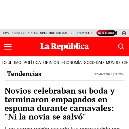
HOY
UNIVERSITARIO VS SPORTING CRISTAL
SINUANO RESULTADOS HOY
CA
LO ÚLTIMO
POLÍTICA
OPINIÓN
ECONOMÍA
SOCIEDAD
MUNDO
CIE
Tendencias
07 Mar 2025 | 11:23 h
Novios celebraban su boda y
terminaron empapados en
espuma durante carnavales:
"Ni la novia se salvó"