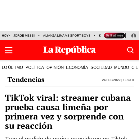
HOY
JORGE MESSI
ALIANZA LIMA VS SPORT BOYS
KENJI FUJIMORI
PRE
LO ÚLTIMO
POLÍTICA
OPINIÓN
ECONOMÍA
SOCIEDAD
MUNDO
CIE
Tendencias
26 Feb 2022 | 13:03 h
TikTok viral: streamer cubana
prueba causa limeña por
primera vez y sorprende con
su reacción