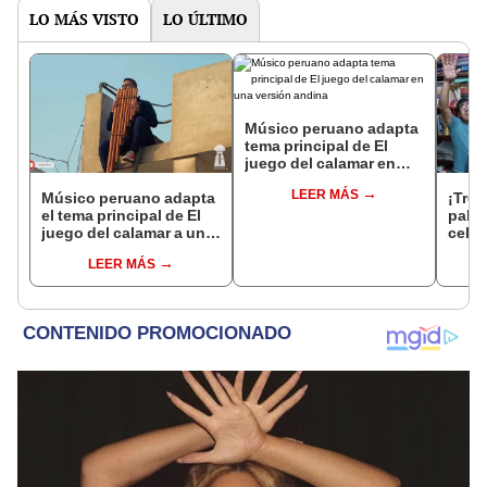
LO MÁS VISTO
LO ÚLTIMO
Músico peruano adapta
tema principal de El
juego del calamar en
una versión andina
LEER MÁS
Músico peruano adapta
¡Tres
el tema principal de El
palo
juego del calamar a una
cele
versión andina
su es
LEER MÁS
Don G