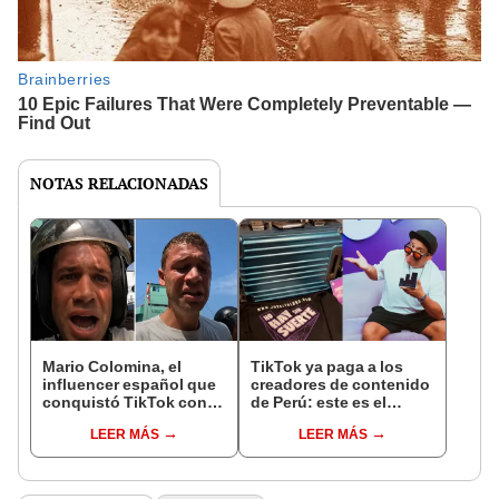
NOTAS RELACIONADAS
Mario Colomina, el
TikTok ya paga a los
influencer español que
creadores de contenido
conquistó TikTok con
de Perú: este es el
su pasión por el Perú:
monto que puedes
LEER MÁS
LEER MÁS
"Mi amor nació por la
llegar a cobrar por 1.000
gastronomía"
vistas