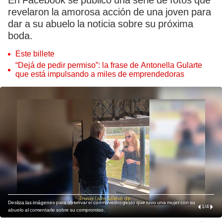
En Facebook se publicó una serie de fotos que
revelaron la amorosa acción de una joven para
dar a su abuelo la noticia sobre su próxima
boda.
Este billete
“Dejá de pedir permiso”: la frase de Antonella Gularte
que está impulsando a miles de emprendedoras
Desliza las imágenes para observar el conmovedor gesto que tuvo una mujer con su
1
/
4
abuelo al comentarle sobre su compromiso.