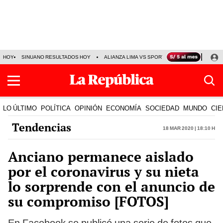
HOY
SINUANO RESULTADOS HOY
ALIANZA LIMA VS SPORT BOYS
JORGE MES
LO ÚLTIMO
POLÍTICA
OPINIÓN
ECONOMÍA
SOCIEDAD
MUNDO
CIE
Tendencias
18 Mar 2020 | 18:10 h
Anciano permanece aislado
por el coronavirus y su nieta
lo sorprende con el anuncio de
su compromiso [FOTOS]