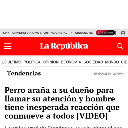
HOY
UNIVERSITARIO VS SPORTING CRISTAL
SINUANO RESULTADOS HOY
CA
LO ÚLTIMO
POLÍTICA
OPINIÓN
ECONOMÍA
SOCIEDAD
MUNDO
CIE
Tendencias
15 Mar 2020 | 20:00 h
Perro araña a su dueño para
llamar su atención y hombre
tiene inesperada reacción que
conmueve a todos [VIDEO]