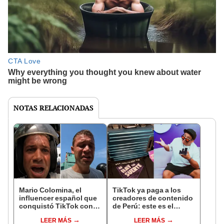
NOTAS RELACIONADAS
Mario Colomina, el
TikTok ya paga a los
influencer español que
creadores de contenido
conquistó TikTok con
de Perú: este es el
su pasión por el Perú:
monto que puedes
LEER MÁS
LEER MÁS
"Mi amor nació por la
llegar a cobrar por 1.000