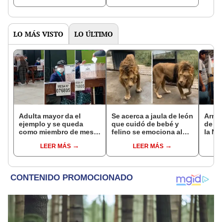
gastronomía"
vistas
LO MÁS VISTO
LO ÚLTIMO
Adulta mayor da el
Se acerca a jaula de león
Arman
ejemplo y se queda
que cuidó de bebé y
de ca
como miembro de mesa
felino se emociona al
la Na
en elecciones 2022
verlo después de meses
impre
LEER MÁS
LEER MÁS
[VIDEO]
resu