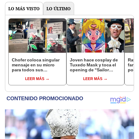
LO MÁS VISTO
LO ÚLTIMO
Chofer coloca singular
Joven hace cosplay de
Rata
mensaje en su micro
Tuxedo Mask y toca el
farma
para todos sus
opening de “Sailor
por l
pasajeros y es viral:
Moon” al estilo
fuera
LEER MÁS
LEER MÁS
"Solo en Perú"
mexicano