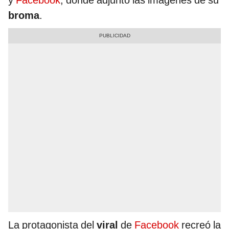
y
Facebook
, donde adjuntó las imágenes de su
broma
.
La protagonista del
viral
de
Facebook
recreó la