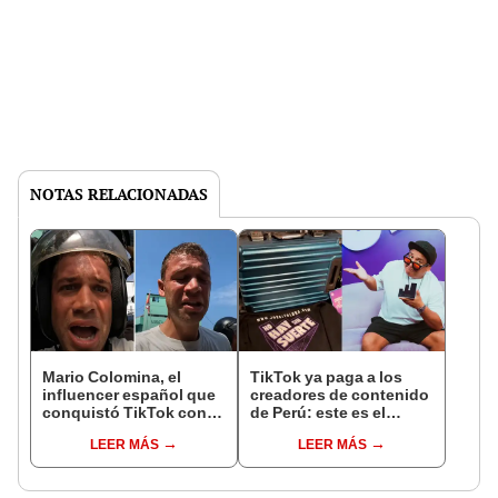
NOTAS RELACIONADAS
Mario Colomina, el
TikTok ya paga a los
influencer español que
creadores de contenido
conquistó TikTok con
de Perú: este es el
su pasión por el Perú:
monto que puedes
LEER MÁS
LEER MÁS
"Mi amor nació por la
llegar a cobrar por 1.000
gastronomía"
vistas