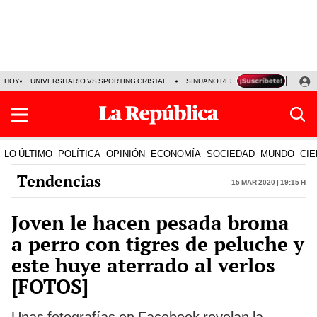
HOY
UNIVERSITARIO VS SPORTING CRISTAL
SINUANO RESULTADOS HOY
CA
LO ÚLTIMO
POLÍTICA
OPINIÓN
ECONOMÍA
SOCIEDAD
MUNDO
CIE
Tendencias
15 Mar 2020 | 19:15 h
Joven le hacen pesada broma
a perro con tigres de peluche y
este huye aterrado al verlos
[FOTOS]