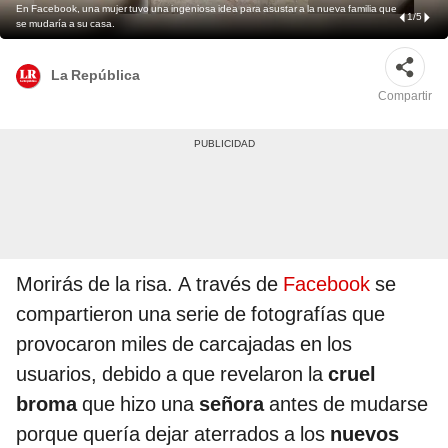
En Facebook, una mujer tuvo una ingeniosa idea para asustar a la nueva familia que
1
/
5
se mudaría a su casa.
La República
Compartir
Morirás de la risa. A través de
Facebook
se
compartieron una serie de fotografías que
provocaron miles de carcajadas en los
usuarios, debido a que revelaron la
cruel
broma
que hizo una
señora
antes de mudarse
porque quería dejar aterrados a los
nuevos