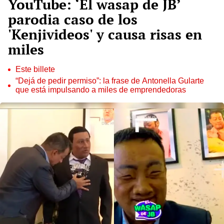
YouTube: ‘El wasap de JB’
parodia caso de los
'Kenjivideos' y causa risas en
miles
Este billete
“Dejá de pedir permiso”: la frase de Antonella Gularte
que está impulsando a miles de emprendedoras