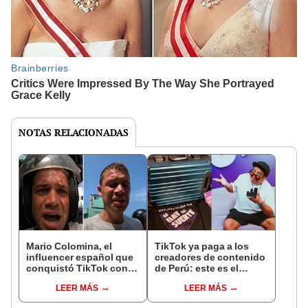
NOTAS RELACIONADAS
Mario Colomina, el
TikTok ya paga a los
influencer español que
creadores de contenido
conquistó TikTok con
de Perú: este es el
su pasión por el Perú:
monto que puedes
LEER MÁS
LEER MÁS
"Mi amor nació por la
llegar a cobrar por 1.000
gastronomía"
vistas