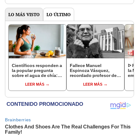
LO MÁS VISTO
LO ÚLTIMO
Científicos responden a
Fallece Manuel
ᐅ Poe
la popular pregunta
Espinoza Vásquez,
la Ma
sobre el agua de chía:
recordado profesor de
emot
¿realmente ayuda a
la UNI que se hizo viral
dedi
LEER MÁS
LEER MÁS
bajar de peso o es solo
por su icónica forma de
un mito viral?
enseñar