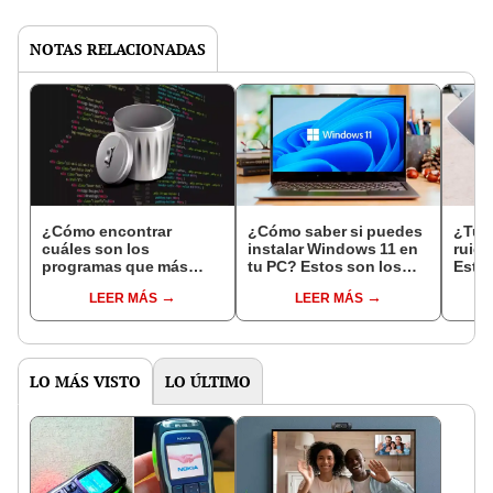
NOTAS RELACIONADAS
¿Cómo encontrar
¿Cómo saber si puedes
¿Tu 
cuáles son los
instalar Windows 11 en
ruido
programas que más
tu PC? Estos son los
Estas
pesan en tu PC y cómo
requisitos que exige
lo qu
LEER MÁS
LEER MÁS
eliminarlos con un solo
Microsoft
silen
clic?
LO MÁS VISTO
LO ÚLTIMO