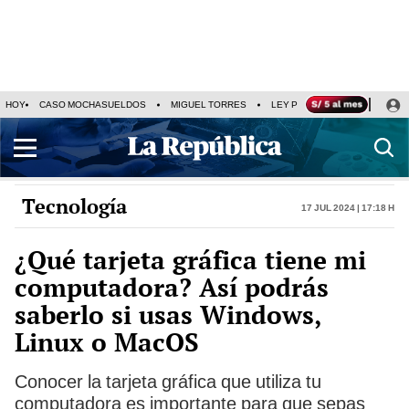
HOY
CASO MOCHASUELDOS
MIGUEL TORRES
LEY PULPÍN
PRECIO DEL
Tecnología
17 Jul 2024 | 17:18 h
¿Qué tarjeta gráfica tiene mi
computadora? Así podrás
saberlo si usas Windows,
Linux o MacOS
Conocer la tarjeta gráfica que utiliza tu
computadora es importante para que sepas