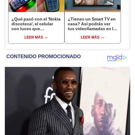
¿Qué pasó con el 'Nokia
¿Tienes un Smart TV en
discoteca', el celular
casa? Así podrás ver
con luces que
tus videollamadas en la
parpadeaban al ritmo de
pantalla de tu televisor
LEER MÁS
LEER MÁS
tu música?