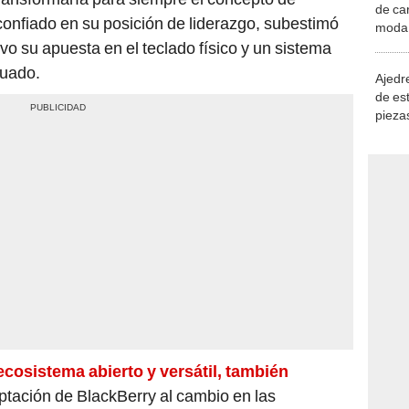
de ca
 confiado en su posición de liderazgo, subestimó
moda.
demue
 su apuesta en el teclado físico y un sistema
cuado.
Ajedre
de es
piezas
consi
ecosistema abierto y versátil, también
tación de BlackBerry al cambio en las