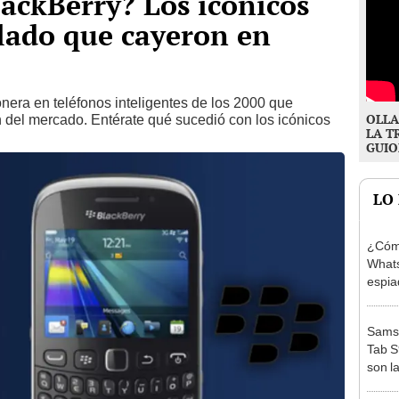
ackBerry? Los icónicos
clado que cayeron en
onera en teléfonos inteligentes de los 2000 que
OLLA
n del mercado. Entérate qué sucedió con los icónicos
LA T
GUIO
LO
¿Cómo
Whats
espia
hack
Samsu
Tab S
son l
Snap