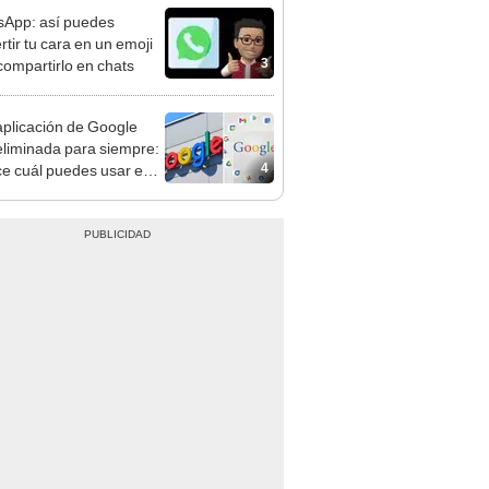
App: así puedes
rtir tu cara en un emoji
3
compartirlo en chats
aplicación de Google
eliminada para siempre:
4
e cuál puedes usar en
emplazo