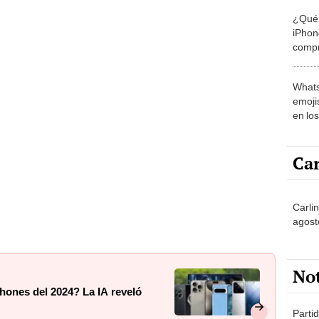
¿Qué 
iPhon
compr
usad
Whats
emojis
en lo
Car
Carlin
agost
No
hones del 2024? La IA reveló
Partid