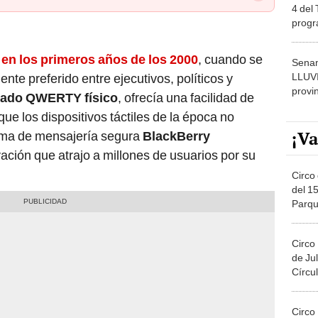
4 del
progr
dónde
en los primeros años de los 2000
, cuando se
Senam
LLUV
ente preferido entre ejecutivos, políticos y
provi
lado QWERTY físico
, ofrecía una facilidad de
que los dispositivos táctiles de la época no
¡Va
ema de mensajería segura
BlackBerry
ación que atrajo a millones de usuarios por su
Circo 
del 15
Parqu
Migue
Circo
de Jul
Círcul
Circo