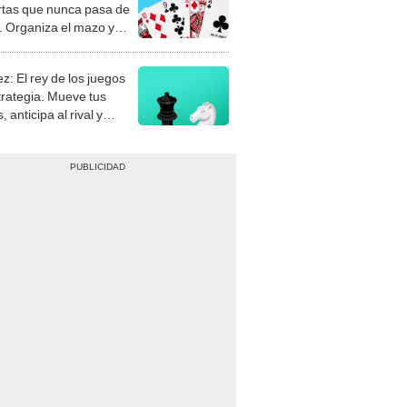
rtas que nunca pasa de
 Organiza el mazo y
stra tu habilidad.
z: El rey de los juegos
trategia. Mueve tus
, anticipa al rival y
gue el jaque mate.