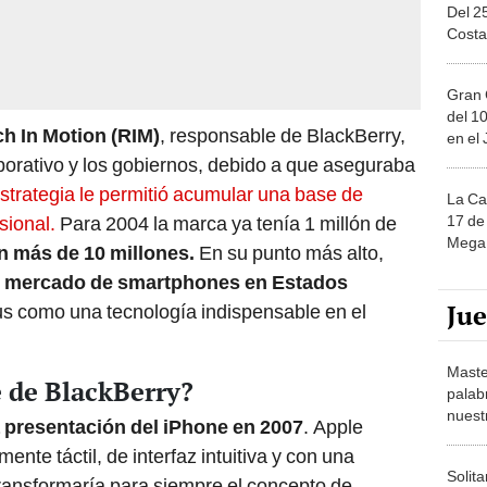
Del 2
Costa
Gran 
del 10
h In Motion (RIM)
, responsable de BlackBerry,
en el
porativo y los gobiernos, debido a que aseguraba
strategia le permitió acumular una base de
La Ca
17 de 
esional.
Para 2004 la marca ya tenía 1 millón de
Mega 
n más de 10 millones.
En su punto más alto,
el mercado de smartphones en Estados
Ju
tus como una tecnología indispensable en el
Maste
e de BlackBerry?
palab
nuest
a presentación del iPhone en 2007
. Apple
ente táctil, de interfaz intuitiva y con una
Solita
ransformaría para siempre el concepto de