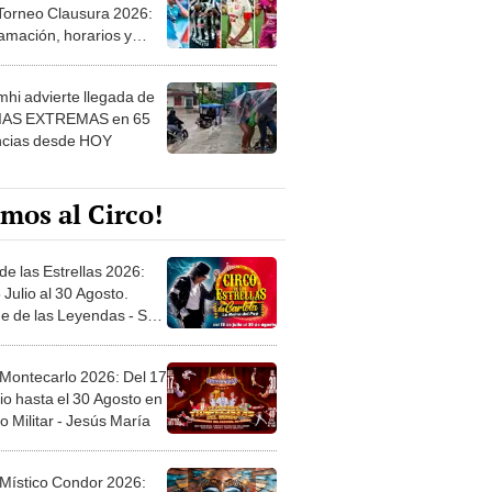
 Torneo Clausura 2026:
amación, horarios y
 ver
hi advierte llegada de
IAS EXTREMAS en 65
ncias desde HOY
mos al Circo!
de las Estrellas 2026:
 Julio al 30 Agosto.
e de las Leyendas - San
l
 Montecarlo 2026: Del 17
io hasta el 30 Agosto en
o Militar - Jesús María
 Místico Condor 2026: