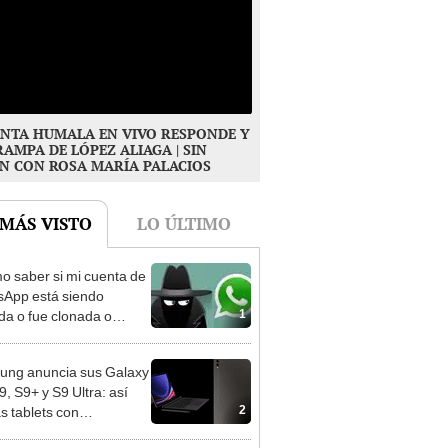
NTA HUMALA EN VIVO RESPONDE Y
RAMPA DE LÓPEZ ALIAGA | SIN
N CON ROSA MARÍA PALACIOS
 MÁS VISTO
LO ÚLTIMO
 saber si mi cuenta de
App está siendo
1
da o fue clonada o
eada?
ng anuncia sus Galaxy
9, S9+ y S9 Ultra: así
2
as tablets con
dragon 8 Gen 2