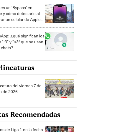
es un 'Bypass' en
e y cómo detectarlo al
ar un celular de Apple
o?
App: ¿qué significan los
 “:3” y “<3″ que se usan
s chats?
lincaturas
catura del viernes 7 de
o de 2026
tas Recomendadas
os de Liga 1 en la fecha