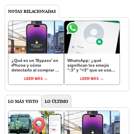
NOTAS RELACIONADAS
¿Qué es un 'Bypass' en
WhatsApp: ¿qué
iPhone y cómo
significan los emojis
detectarlo al comprar un
“:3” y “<3″ que se usan
celular de Apple usado?
en los chats?
LEER MÁS
LEER MÁS
LO MÁS VISTO
LO ÚLTIMO