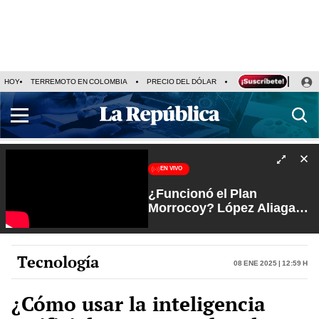
HOY
TERREMOTO EN COLOMBIA
PRECIO DEL DÓLAR
KEIKO FUJIMORI
P
EN VIVO
¿Funcionó el Plan
Morrocoy? López Aliaga
favorito de Lima tras
jugada al JNE | Arde Troya
con Juliana Oxenford
Tecnología
08 Ene 2025 | 12:59 h
¿Cómo usar la inteligencia