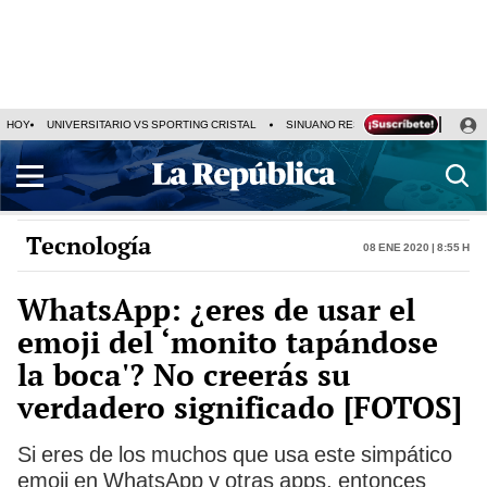
HOY
UNIVERSITARIO VS SPORTING CRISTAL
SINUANO RESULTADOS HOY
CA
Tecnología
08 Ene 2020 | 8:55 h
WhatsApp: ¿eres de usar el
emoji del ‘monito tapándose
la boca'? No creerás su
verdadero significado [FOTOS]
Si eres de los muchos que usa este simpático
emoji en WhatsApp y otras apps, entonces