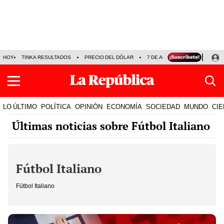
HOY
TINKA RESULTADOS
PRECIO DEL DÓLAR
7 DE AGOSTO
OLLANTA H
LO ÚLTIMO
POLÍTICA
OPINIÓN
ECONOMÍA
SOCIEDAD
MUNDO
CIE
Últimas noticias sobre Fútbol Italiano
Fútbol Italiano
Fútbol Italiano