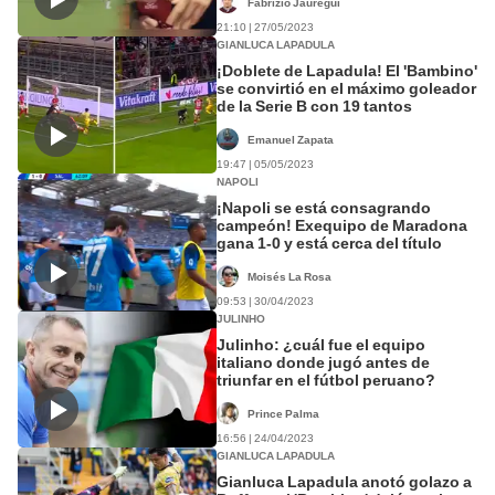
Fabrizio Jáuregui
21:10 | 27/05/2023
GIANLUCA LAPADULA
¡Doblete de Lapadula! El 'Bambino'
se convirtió en el máximo goleador
de la Serie B con 19 tantos
Emanuel Zapata
19:47 | 05/05/2023
NAPOLI
¡Napoli se está consagrando
campeón! Exequipo de Maradona
gana 1-0 y está cerca del título
Moisés La Rosa
09:53 | 30/04/2023
JULINHO
Julinho: ¿cuál fue el equipo
italiano donde jugó antes de
triunfar en el fútbol peruano?
Prince Palma
16:56 | 24/04/2023
GIANLUCA LAPADULA
Gianluca Lapadula anotó golazo a