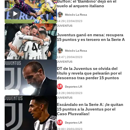
Buffon: el 'Bambino' dejó en el
suelo al arquero italiano
Moisés La Rosa
14:29 | 22/04/2023
JUVENTUS
Juventus ganó en mesa: recupera
15 puntos y es tercero en la Serie A
Moisés La Rosa
13:47 | 20/04/2023
JUVENTUS
DT de la Juventus se olvida del
título y revela que pelearán por el
descenso tras perder 15 puntos
Deportes LR
13:28 | 06/02/2023
JUVENTUS
Escándalo en la Serie A: ¡le quitan
15 puntos a la Juventus por el
Caso Plusvalías!
Deportes LR
23:00 | 20/01/2023