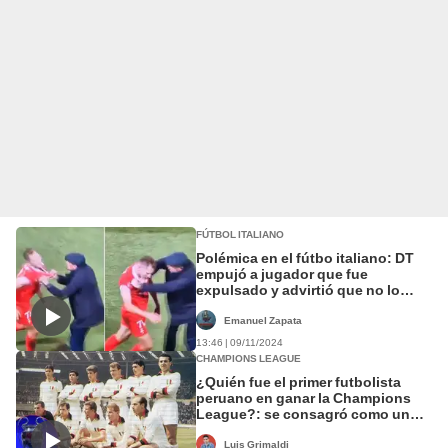
FÚTBOL ITALIANO
Polémica en el fútbo italiano: DT
empujó a jugador que fue
expulsado y advirtió que no lo
utilizará más
Emanuel Zapata
13:46 | 09/11/2024
CHAMPIONS LEAGUE
¿Quién fue el primer futbolista
peruano en ganar la Champions
League?: se consagró como uno
de los mejores defensores del AC
Milan
Luis Grimaldi