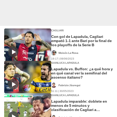
CAGLIARI
Con gol de Lapadula, Cagliari
empató 1-1 ante Bari por la final de
los playoffs de la Serie B
Moisés La Rosa
19:17 | 08/06/2023
GIANLUCA LAPADULA
Lapadula vs. Buffon: ¿a qué hora y
en qué canal ver la semifinal del
ascenso italiano?
Fabrizio Jáuregui
11:11 | 30/05/2023
GIANLUCA LAPADULA
Lapadula imparable: doblete en
menos de 5 minutos y
clasificación de Cagliari a
semifinales