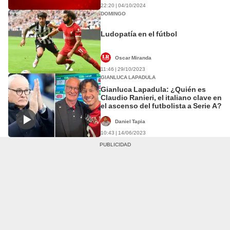
22:20 | 04/10/2024
DOMINGO
Ludopatía en el fútbol
Oscar Miranda
11:46 | 29/10/2023
GIANLUCA LAPADULA
Gianluca Lapadula: ¿Quién es
Claudio Ranieri, el italiano clave en
el ascenso del futbolista a Serie A?
Daniel Tapia
10:43 | 14/06/2023