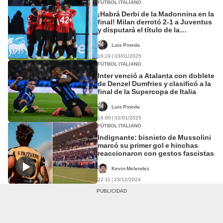
FÚTBOL ITALIANO
¡Habrá Derbi de la Madonnina en la
final! Milan derrotó 2-1 a Juventus
y disputará el título de la
Supercopa de Italia
Luis Pineda
16:24 | 03/01/2025
FÚTBOL ITALIANO
Inter venció a Atalanta con doblete
de Denzel Dumfries y clasificó a la
final de la Supercopa de Italia
Luis Pineda
16:00 | 02/01/2025
FÚTBOL ITALIANO
Indignante: bisnieto de Mussolini
marcó su primer gol e hinchas
reaccionaron con gestos fascistas
Kevin Melendez
22:11 | 23/12/2024