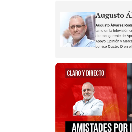
Augusto Ál
Augusto Álvarez Rod
tanto en la televisión
director gerente de A
Apoyo Opinión y Merca
político
Cuatro D
en el