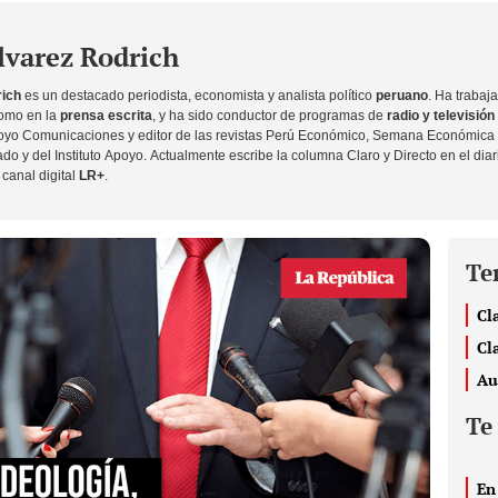
varez Rodrich
rich
es un destacado
periodista, economista y analista político
peruano
. Ha trabaj
 como en la
prensa escrita
, y ha sido conductor de programas de
radio y televisión
poyo Comunicaciones y editor de las revistas Perú Económico, Semana Económica 
do y del Instituto Apoyo. Actualmente escribe la columna
Claro y Directo
en el dia
 canal digital
LR+
.
Te
Cl
Cl
Au
Te
En