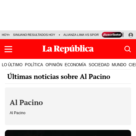
HOY
SINUANO RESULTADOS HOY
ALIANZA LIMA VS SPORT BOYS
JORGE MES
LO ÚLTIMO
POLÍTICA
OPINIÓN
ECONOMÍA
SOCIEDAD
MUNDO
CIE
Últimas noticias sobre Al Pacino
Al Pacino
Al Pacino