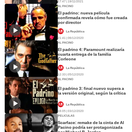
17:47 | 19/11/2021
AL PACINO
El padrino: nueva película
confirmada revela cómo fue creada
por director
La República
21:41 | 06/12/2020
AL PACINO
El padrino 4: Paramount realizaría
cuarta entrega de la familia
Corleone
La República
12:33 | 05/12/2020
AL PACINO
El padrino 3: final nuevo supera a
la versión original, según la crítica
La República
16:05 | 03/12/2020
PELICULAS
Scarface: remake de la cinta de Al
Pacino podría ser protagonizada
por Michael B. Jordan