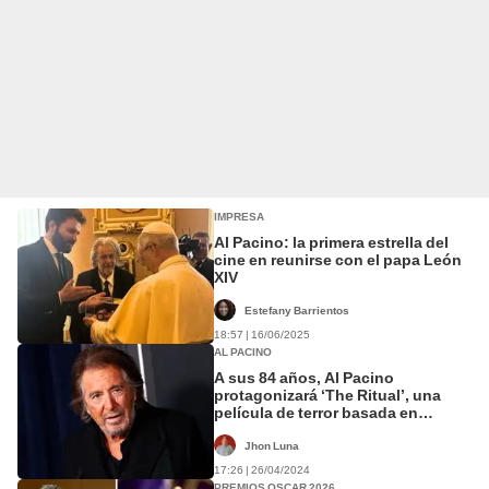
IMPRESA
Al Pacino: la primera estrella del
cine en reunirse con el papa León
XIV
Estefany Barrientos
18:57 | 16/06/2025
AL PACINO
A sus 84 años, Al Pacino
protagonizará ‘The Ritual’, una
película de terror basada en
hechos reales
Jhon Luna
17:26 | 26/04/2024
PREMIOS OSCAR 2026