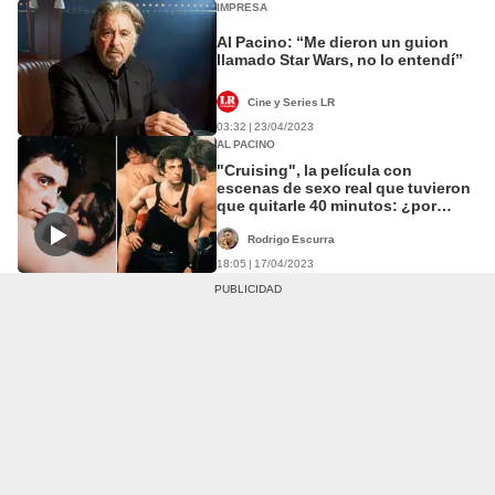
IMPRESA
Al Pacino: “Me dieron un guion
llamado Star Wars, no lo entendí”
Cine y Series LR
03:32 | 23/04/2023
AL PACINO
"Cruising", la película con
escenas de sexo real que tuvieron
que quitarle 40 minutos: ¿por
qué?
Rodrigo Escurra
18:05 | 17/04/2023