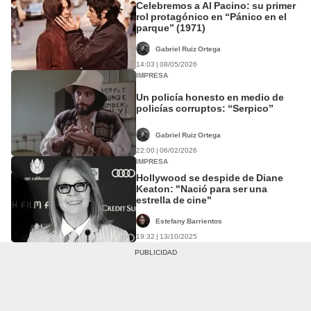
Celebremos a Al Pacino: su primer
rol protagónico en “Pánico en el
parque” (1971)
Gabriel Ruiz Ortega
14:03 | 08/05/2026
IMPRESA
Un policía honesto en medio de
policías corruptos: “Serpico”
Gabriel Ruiz Ortega
22:00 | 06/02/2026
IMPRESA
Hollywood se despide de Diane
Keaton: "Nació para ser una
estrella de cine"
Estefany Barrientos
19:32 | 13/10/2025