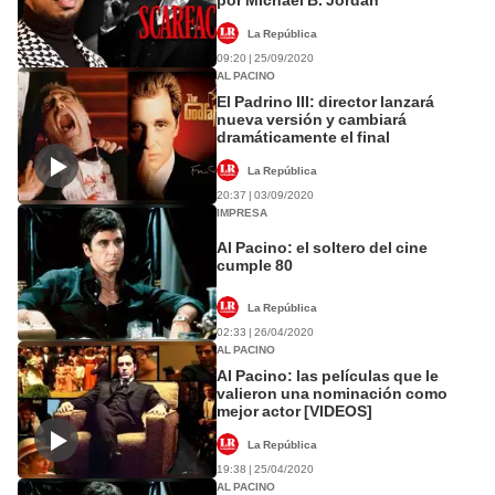
La República
09:20 | 25/09/2020
AL PACINO
El Padrino III: director lanzará
nueva versión y cambiará
dramáticamente el final
La República
20:37 | 03/09/2020
IMPRESA
Al Pacino: el soltero del cine
cumple 80
La República
02:33 | 26/04/2020
AL PACINO
Al Pacino: las películas que le
valieron una nominación como
mejor actor [VIDEOS]
La República
19:38 | 25/04/2020
AL PACINO