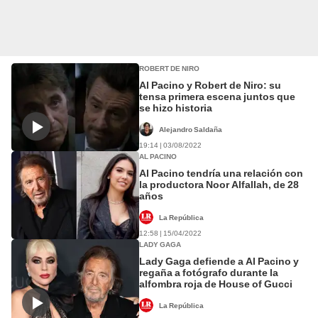
ROBERT DE NIRO
Al Pacino y Robert de Niro: su
tensa primera escena juntos que
se hizo historia
Alejandro Saldaña
19:14 | 03/08/2022
AL PACINO
Al Pacino tendría una relación con
la productora Noor Alfallah, de 28
años
La República
12:58 | 15/04/2022
LADY GAGA
Lady Gaga defiende a Al Pacino y
regaña a fotógrafo durante la
alfombra roja de House of Gucci
La República