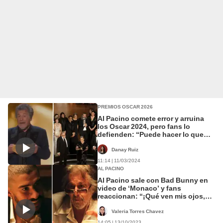
PREMIOS OSCAR 2026
Al Pacino comete error y arruina
los Oscar 2024, pero fans lo
defienden: “Puede hacer lo que
quiera”
Danay Ruiz
11:14 | 11/03/2024
AL PACINO
Al Pacino sale con Bad Bunny en
video de ‘Monaco’ y fans
reaccionan: “¡Qué ven mis ojos,
mano!”
Valeria Torres Chavez
14:05 | 13/10/2023