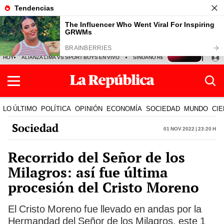
HOY
ALIANZA LIMA VS SPORT BOYS EN VIVO
SINUANO RESULTADOS HOY
JO
LO ÚLTIMO
POLÍTICA
OPINIÓN
ECONOMÍA
SOCIEDAD
MUNDO
CIE
Sociedad
01 Nov 2022 | 23:20 h
Recorrido del Señor de los
Milagros: así fue última
procesión del Cristo Moreno
El Cristo Moreno fue llevado en andas por la
Hermandad del Señor de los Milagros, este 1