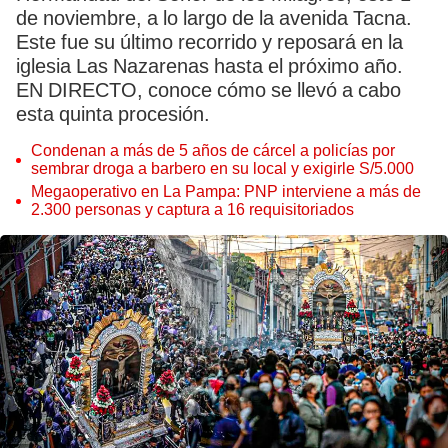
de noviembre, a lo largo de la avenida Tacna.
Este fue su último recorrido y reposará en la
iglesia Las Nazarenas hasta el próximo año.
EN DIRECTO, conoce cómo se llevó a cabo
esta quinta procesión.
Condenan a más de 5 años de cárcel a policías por
sembrar droga a barbero en su local y exigirle S/5.000
Megaoperativo en La Pampa: PNP interviene a más de
2.300 personas y captura a 16 requisitoriados