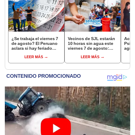
¿Se trabaja el viernes 7
Vecinos de SJL estarán
Acusa
de agosto? El Peruano
10 horas sin agua este
Psico
aclara si hay feriado
viernes 7 de agosto:
agres
largo tras el descanso
revisa las zonas
con 
LEER MÁS
LEER MÁS
del 6 de agosto
afectadas, según
cámar
Sedapal
hech