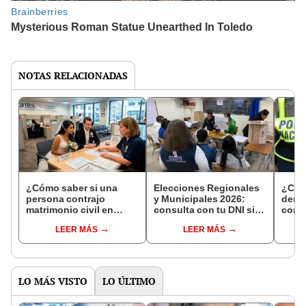
NOTAS RELACIONADAS
¿Cómo saber si una
Elecciones Regionales
¿Cóm
persona contrajo
y Municipales 2026:
denun
matrimonio civil en
consulta con tu DNI si
con 
Reniec?
fuiste elegido miembro
LEER MÁS
LEER MÁS
de mesa para este 4 de
octubre en el link oficial
de la ONPE
LO MÁS VISTO
LO ÚLTIMO