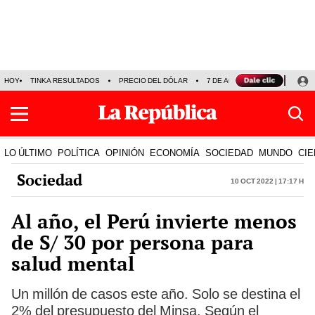
HOY
TINKA RESULTADOS
PRECIO DEL DÓLAR
7 DE AGOSTO
OLLANTA H
LO ÚLTIMO
POLÍTICA
OPINIÓN
ECONOMÍA
SOCIEDAD
MUNDO
CIE
Sociedad
10 Oct 2022 | 17:17 h
Al año, el Perú invierte menos
de S/ 30 por persona para
salud mental
Un millón de casos este año. Solo se destina el
2% del presupuesto del Minsa. Según el