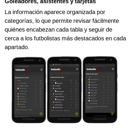
Goleadores, asistentes y tarjetas
La información aparece organizada por
categorías, lo que permite revisar fácilmente
quiénes encabezan cada tabla y seguir de
cerca a los futbolistas más destacados en cada
apartado.