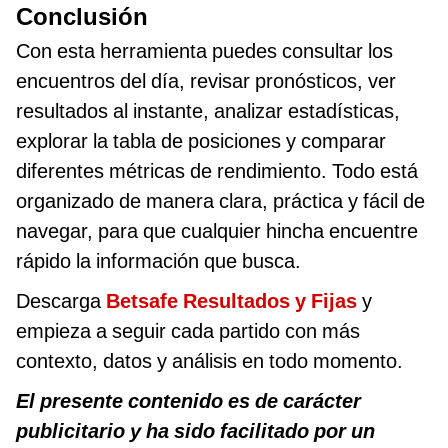
Conclusión
Con esta herramienta puedes consultar los
encuentros del día, revisar pronósticos, ver
resultados al instante, analizar estadísticas,
explorar la tabla de posiciones y comparar
diferentes métricas de rendimiento. Todo está
organizado de manera clara, práctica y fácil de
navegar, para que cualquier hincha encuentre
rápido la información que busca.
Descarga
Betsafe Resultados y Fijas
y
empieza a seguir cada partido con más
contexto, datos y análisis en todo momento.
El presente contenido es de carácter
publicitario y ha sido facilitado por un