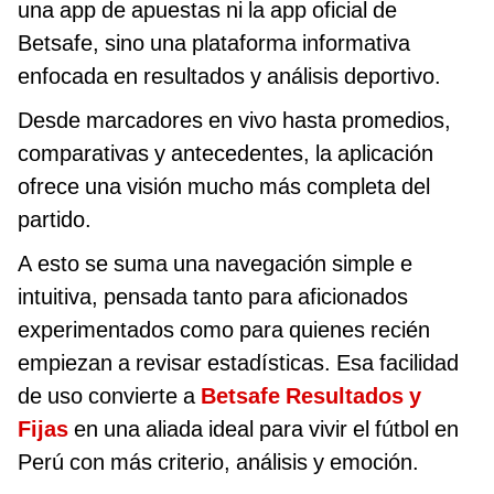
una app de apuestas ni la app oficial de
Betsafe, sino una plataforma informativa
enfocada en resultados y análisis deportivo.
Desde marcadores en vivo hasta promedios,
comparativas y antecedentes, la aplicación
ofrece una visión mucho más completa del
partido.
A esto se suma una navegación simple e
intuitiva, pensada tanto para aficionados
experimentados como para quienes recién
empiezan a revisar estadísticas. Esa facilidad
de uso convierte a
Betsafe Resultados y
Fijas
en una aliada ideal para vivir el fútbol en
Perú con más criterio, análisis y emoción.