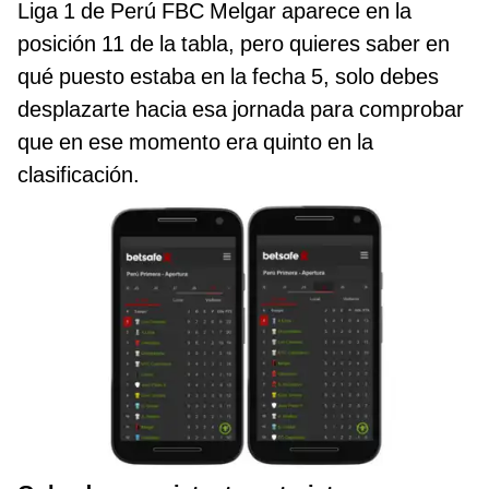
Liga 1 de Perú FBC Melgar aparece en la
posición 11 de la tabla, pero quieres saber en
qué puesto estaba en la fecha 5, solo debes
desplazarte hacia esa jornada para comprobar
que en ese momento era quinto en la
clasificación.