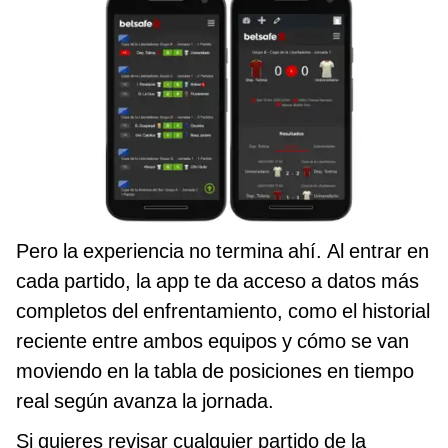
Pero la experiencia no termina ahí. Al entrar en
cada partido, la app te da acceso a datos más
completos del enfrentamiento, como el historial
reciente entre ambos equipos y cómo se van
moviendo en la tabla de posiciones en tiempo
real según avanza la jornada.
Si quieres revisar cualquier partido de la