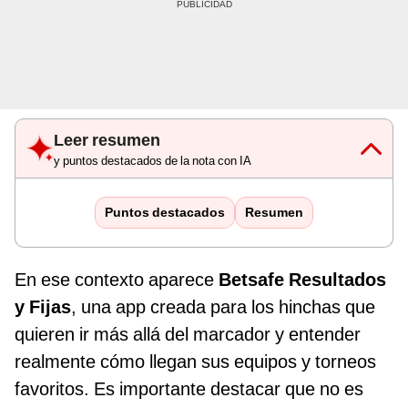
Leer resumen
y puntos destacados de la nota con IA
Puntos destacados
Resumen
En ese contexto aparece
Betsafe Resultados
y Fijas
, una app creada para los hinchas que
quieren ir más allá del marcador y entender
realmente cómo llegan sus equipos y torneos
favoritos. Es importante destacar que no es